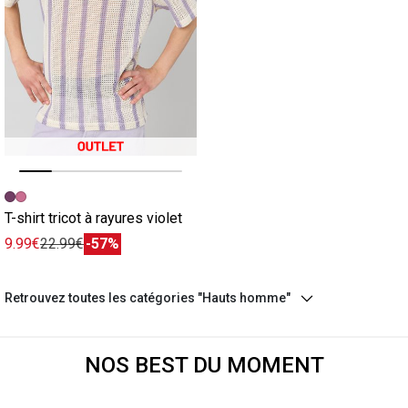
Image précédente
Image suivante
T-shirt tricot à rayures violet
9.99€
22.99€
-57%
Retrouvez toutes les catégories "Hauts homme"
NOS BEST DU MOMENT