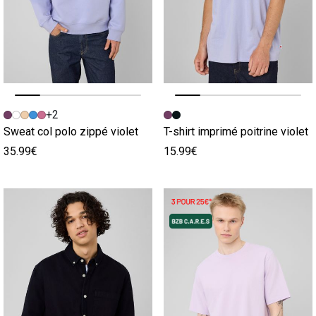
Image précédente
Image suivante
Image précédente
Image suivante
+2
Sweat col polo zippé violet
T-shirt imprimé poitrine violet
35.99€
15.99€