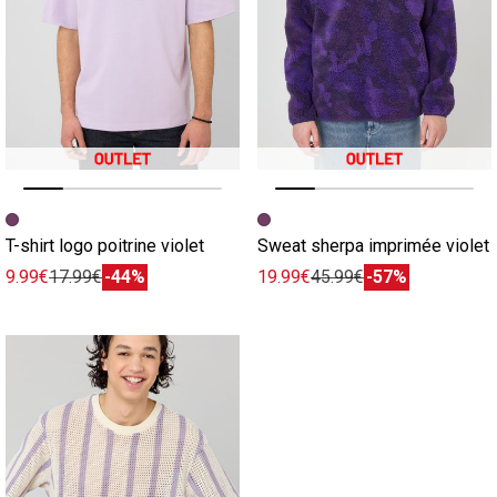
Image précédente
Image suivante
Image précédente
Image suivante
T-shirt logo poitrine violet
Sweat sherpa imprimée violet
9.99€
17.99€
-44%
19.99€
45.99€
-57%