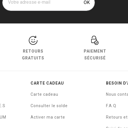
Votre adresse e-mail
OK
RETOURS
PAIEMENT
GRATUITS
SÉCURISÉ
CARTE CADEAU
BESOIN D'
Carte cadeau
Nous cont
E.S
Consulter le solde
F.A.Q
IUM
Activer ma carte
Retours e