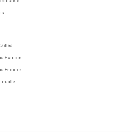
commande
es
ailles
ans Homme
ans Femme
a maille