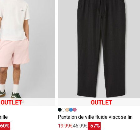
ille
Pantalon de ville fluide viscose lin
-60%
19.99€
45.99€
-57%