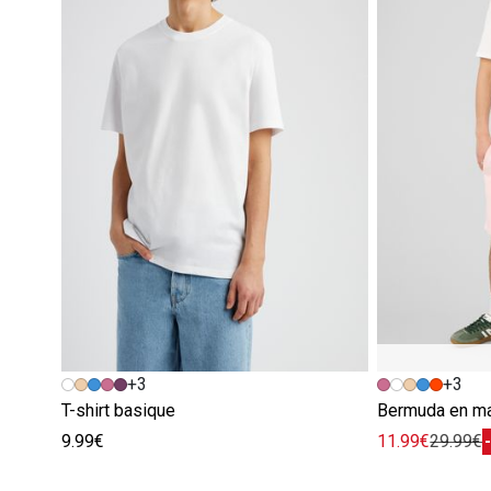
+3
+3
T-shirt basique
Bermuda en ma
9.99€
11.99€
29.99€