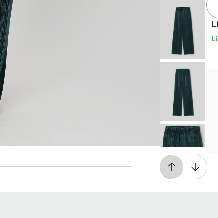
L
Li
Livraison offerte*
En magasin, ou dès 49€ d'achats à domicile
ou en point relais