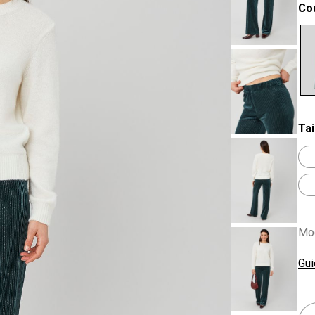
Co
se
Tai
Mod
Gui