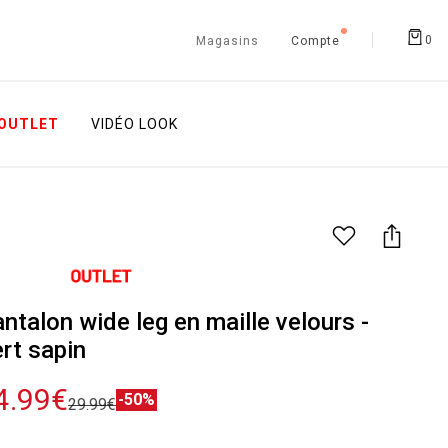
0
Magasins
Compte
OUTLET
VIDÉO LOOK
ntalon wide leg en maille velours -
rt sapin
4.99€
-50%
29.99€