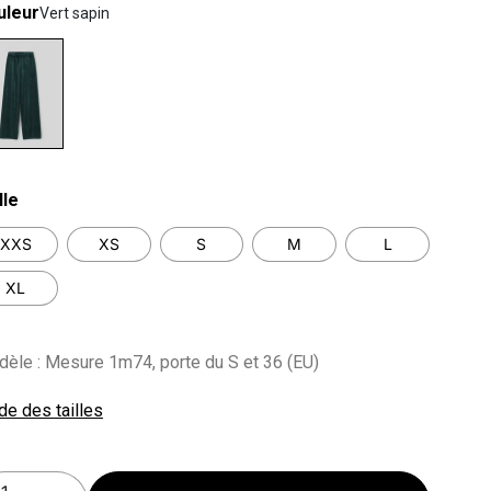
uleur
Vert sapin
lected
lle
XXS
XS
S
M
L
XL
èle : Mesure 1m74, porte du S et 36 (EU)
de des tailles