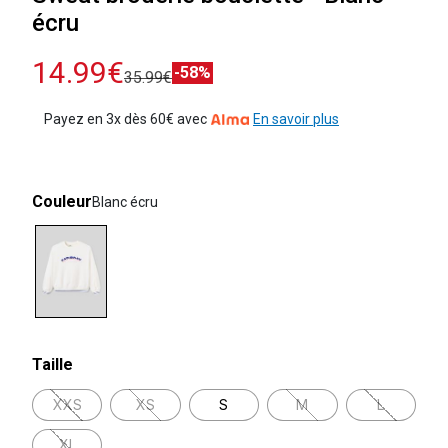
écru
14.99€
-58%
35.99€
Payez en 3x dès 60€ avec
En savoir plus
Couleur
Blanc écru
selected
Taille
XXS
XS
S
M
L
XL