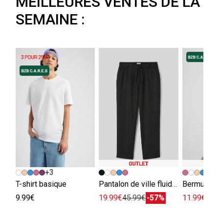
MEILLEURES VENTES DE LA
SEMAINE :
+3
+
T-shirt basique
Pantalon de ville fluide viscose lin
Bermuda e
9.99€
19.99€
45.99€
-57%
11.99€
29.