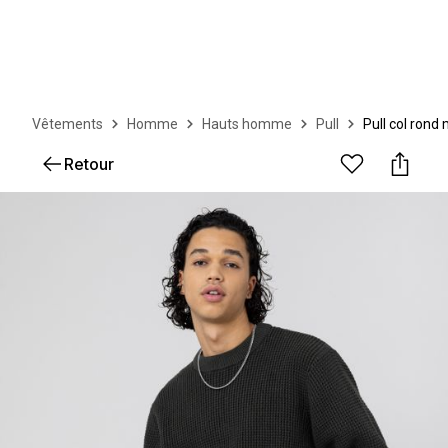
Vêtements
Homme
Hauts homme
Pull
Pull col rond 
Retour