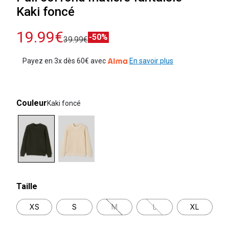
Kaki foncé
19.99€
-50%
39.99€
Payez en 3x dès 60€ avec
En savoir plus
Couleur
Kaki foncé
selected
Taille
XS
S
M
L
XL