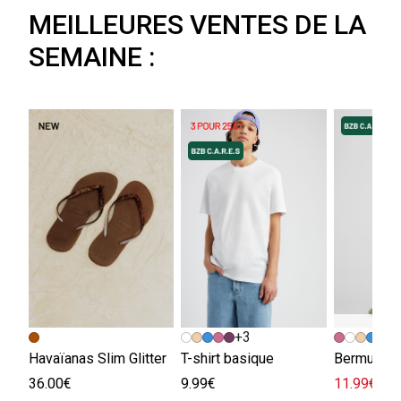
MEILLEURES VENTES DE LA
SEMAINE :
+3
+
Havaïanas Slim Glitter
T-shirt basique
Bermuda e
36.00€
9.99€
11.99€
29.