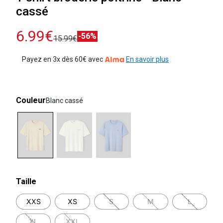
cassé
6.99€
-56%
15.99€
Payez en 3x dès 60€ avec
En savoir plus
Couleur
Blanc cassé
selected
Taille
XXS
XS
S
M
L
XL
XXL