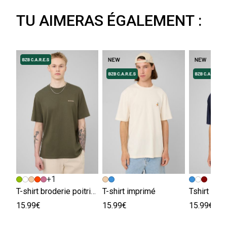
TU AIMERAS ÉGALEMENT :
+1
T-shirt broderie poitrine
T-shirt imprimé
Tshirt brod
15.99€
15.99€
15.99€