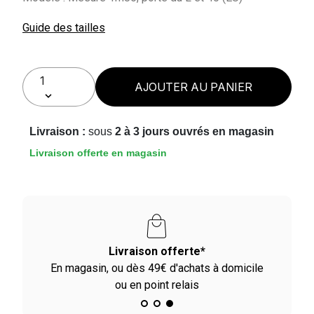
Guide des tailles
AJOUTER AU PANIER
Livraison :
sous
2 à 3 jours ouvrés en magasin
Livraison offerte en magasin
on offerte*
Paiement en 2X - 3X 
49€ d'achats à domicile
Avec Paypal et dès 60€ a
oint relais