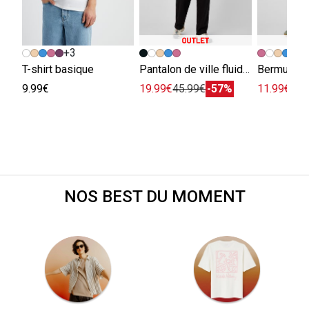
+3
+
T-shirt basique
Pantalon de ville fluide viscose lin
Bermuda e
9.99€
19.99€
45.99€
-57%
11.99€
29.
NOS BEST DU MOMENT