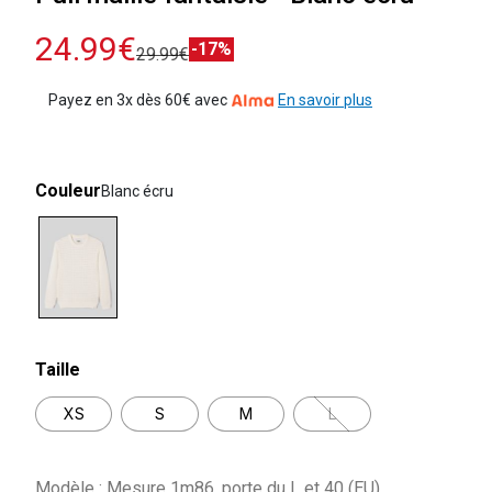
24.99€
-17%
29.99€
Payez en 3x dès 60€ avec
En savoir plus
Couleur
Blanc écru
selected
Taille
XS
S
M
L
Modèle : Mesure 1m86, porte du L et 40 (EU)