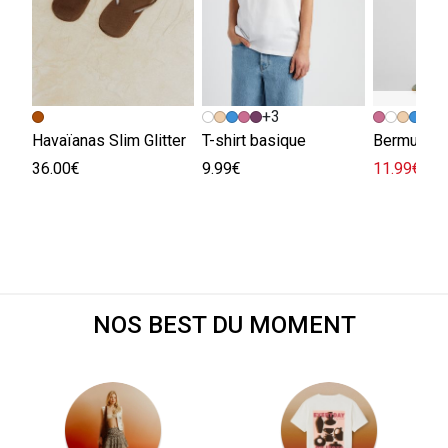
+3
+
Havaïanas Slim Glitter
T-shirt basique
Bermuda e
36.00€
9.99€
11.99€
29.
NOS BEST DU MOMENT