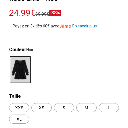
24.99€
-38%
39.99€
Payez en 3x dès 60€ avec
En savoir plus
Couleur
Noir
selected
Taille
XXS
XS
S
M
L
XL