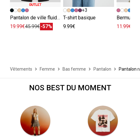
+3
+
Pantalon de ville fluide viscose lin
T-shirt basique
Bermuda e
19.99€
45.99€
-57%
9.99€
11.99€
29.
Vêtements
Femme
Bas femme
Pantalon
Pantalon r
NOS BEST DU MOMENT