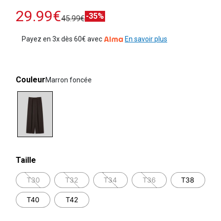
29.99€
-35%
45.99€
Payez en 3x dès 60€ avec
En savoir plus
Couleur
Marron foncée
selected
Taille
T30
T32
T34
T36
T38
T40
T42