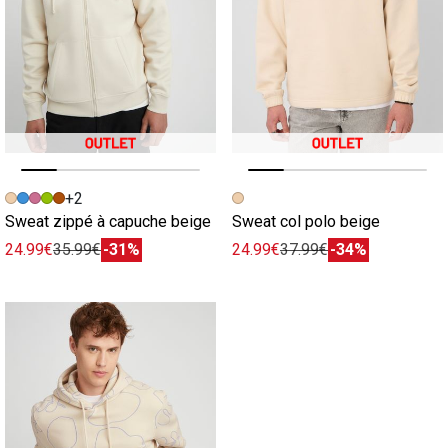
Image précédente
Image suivante
Image précédente
Image suivante
+2
Sweat zippé à capuche beige
Sweat col polo beige
24.99€
35.99€
-31%
24.99€
37.99€
-34%