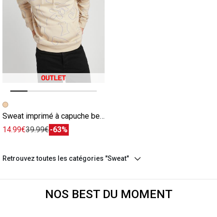
Image précédente
Image suivante
Sweat imprimé à capuche beige
14.99€
39.99€
-63%
Retrouvez toutes les catégories "Sweat"
NOS BEST DU MOMENT