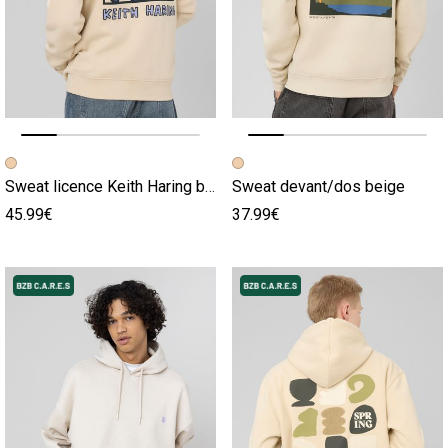
Image précédente
Image suivante
Image précédente
Image suivante
Sweat licence Keith Haring beige
Sweat devant/dos beige
45.99€
37.99€