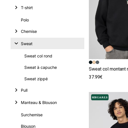
T-shirt
Polo
Chemise
Sweat
Sweat col rond
Image précédent
Image suivante
Sweat à capuche
Sweat col montant 
37.99€
Sweat zippé
Pull
Manteau & Blouson
Surchemise
Blouson