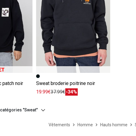
e
Image précédente
Image suivante
 patch noir
Sweat broderie poitrine noir
19.99€
37.99€
-34%
 catégories "Sweat"
Vêtements
Homme
Hauts homme