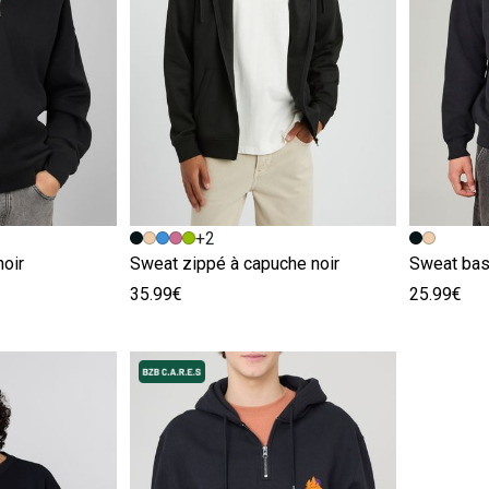
e
Image précédente
Image suivante
Image pr
Image su
+2
noir
Sweat zippé à capuche noir
Sweat basi
35.99€
25.99€