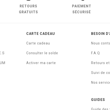
RETOURS
PAIEMENT
GRATUITS
SÉCURISÉ
CARTE CADEAU
BESOIN D'
Carte cadeau
Nous cont
E.S
Consulter le solde
F.A.Q
IUM
Activer ma carte
Retours e
Suivi de 
Nos servic
GUIDES
Guide des t