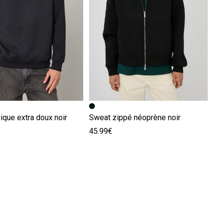
écédente
ivante
Image précédente
Image suivante
que extra doux noir
Sweat zippé néoprène noir
45.99€