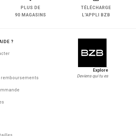
PLUS DE
TÉLÉCHARGE
90 MAGASINS
L'APPLI BZB
AIDE ?
acter
Explore
Deviens qui tu es
t remboursements
commande
es
ailles