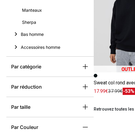
Manteaux
Sherpa
Bas homme
Accessoires homme
Par catégorie
Image précédent
Image suivante
Sweat col rond avec
Par réduction
17.99€
37.99€
-53%
Par taille
Retrouvez toutes les
Par Couleur