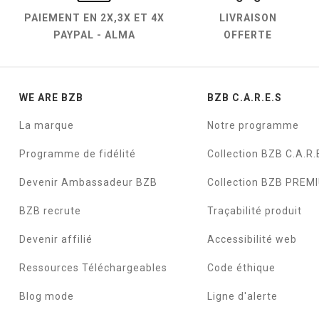
PAIEMENT EN
2X,3X ET 4X
LIVRAISON
PAYPAL - ALMA
OFFERTE
WE ARE BZB
BZB C.A.R.E.S
La marque
Notre programme
Programme de fidélité
Collection BZB C.A.R.
Devenir Ambassadeur BZB
Collection BZB PREM
BZB recrute
Traçabilité produit
Devenir affilié
Accessibilité web
Ressources Téléchargeables
Code éthique
Blog mode
Ligne d'alerte