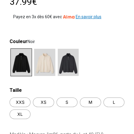
37.99€
Payez en 3x dès 60€ avec
En savoir plus
Couleur
Noir
selected
Taille
XXS
XS
S
M
L
XL