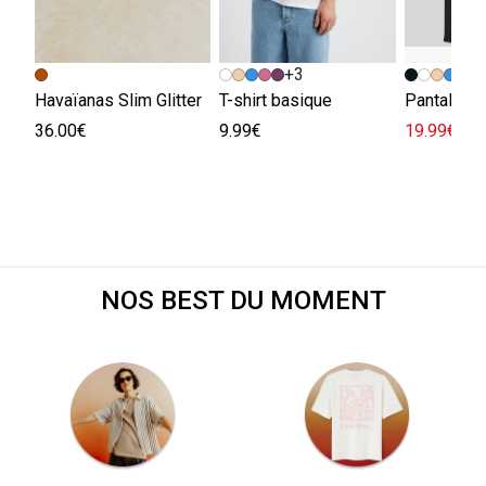
+3
Havaïanas Slim Glitter
T-shirt basique
36.00€
9.99€
19.99€
45.
NOS BEST DU MOMENT