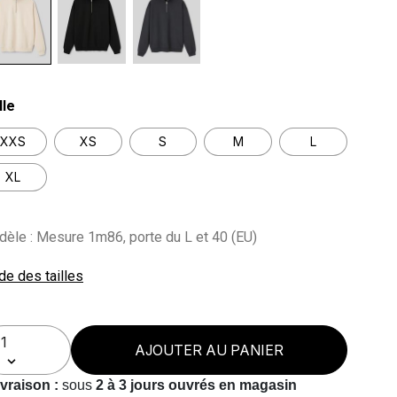
lected
lle
XXS
XS
S
M
L
XL
èle : Mesure 1m86, porte du L et 40 (EU)
de des tailles
AJOUTER AU PANIER
ivraison :
sous
2 à 3 jours ouvrés en magasin