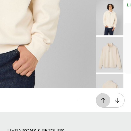
Li
Retours gratuits
Pendant 90 jours
LIVRAISONS & RETOURS