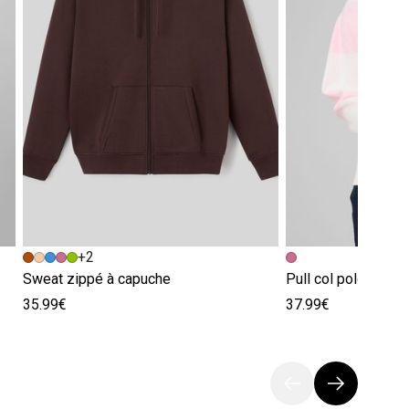
+2
Sweat zippé à capuche
Pull col polo à ray
35.99€
37.99€