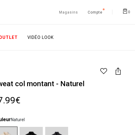
0
Magasins
Compte
OUTLET
VIDÉO LOOK
eat col montant - Naturel
7.99€
uleur
Naturel