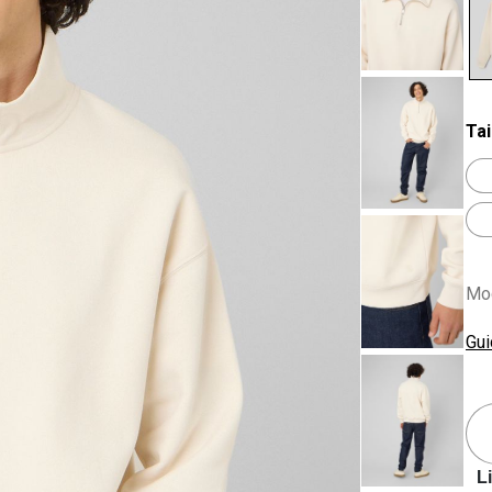
se
Tai
Mod
Gui
L