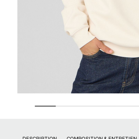
Paiement en 2X - 3X - 4X
Avec Paypal et dès 60€ avec Alma
DESCRIPTION
COMPOSITION & ENTRETIEN