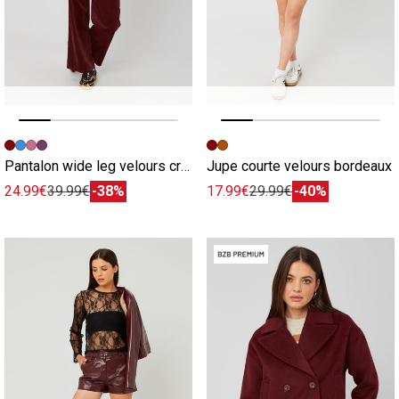
Image précédente
Image suivante
Image précédente
Image suivante
Pantalon wide leg velours cropped bordeaux
Jupe courte velours bordeaux
24.99€
39.99€
-38%
17.99€
29.99€
-40%