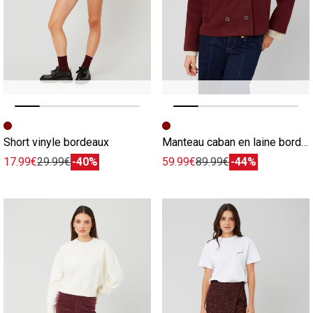
Image précédente
Image suivante
Image précédente
Image suivante
Short vinyle bordeaux
Manteau caban en laine bordeaux
17.99€
29.99€
-40%
59.99€
89.99€
-44%