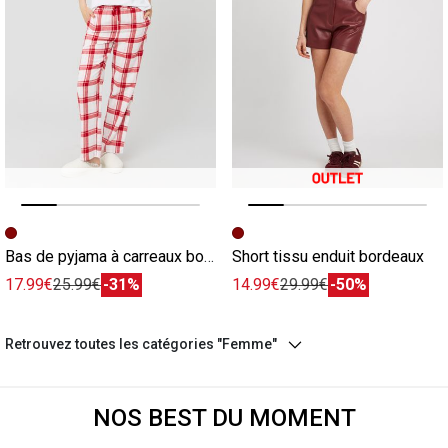
Image précédente
Image suivante
Image précédente
Image suivante
Bas de pyjama à carreaux bordeaux
Short tissu enduit bordeaux
17.99€
25.99€
-31%
14.99€
29.99€
-50%
Retrouvez toutes les catégories "Femme"
NOS BEST DU MOMENT