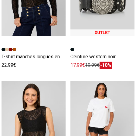
Image précédente
Image suivante
Image précédente
Image suivante
T-shirt manches longues en dentelle noir
Ceinture western noir
22.99€
17.99€
19.99€
-10%