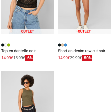
Image précédente
Image suivante
Image précédente
Image suivante
Top en dentelle noir
Short en denim raw cut noir
14.99€
15.99€
-6%
14.99€
29.99€
-50%