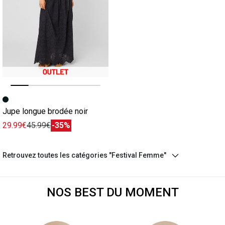
Image précédente
Image suivante
Jupe longue brodée noir
29.99€
45.99€
-35%
Retrouvez toutes les catégories "Festival Femme"
NOS BEST DU MOMENT