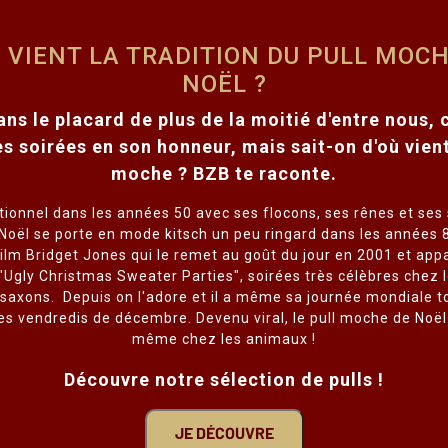
 VIENT LA TRADITION DU PULL MOCH
NOËL ?
dans le placard de plus de la moitié d'entre nous, 
s soirées en son honneur, mais sait-on d'où vient
moche ?​ BZB te raconte.
itionnel dans les années 50 avec ses flocons, ses rênes et ses 
 Noël se porte en mode kitsch un peu ringard dans les années 
 film Bridget Jones qui le remet au goût du jour en 2001 et app
 "Ugly Christmas Sweater Parties", soirées très célèbres chez 
saxons. ​ Depuis on l'adore et il a même sa journée mondiale t
es vendredis de décembre. Devenu viral, le pull moche de Noël
même chez les animaux !
Découvre notre sélection de pulls !
JE DÉCOUVRE