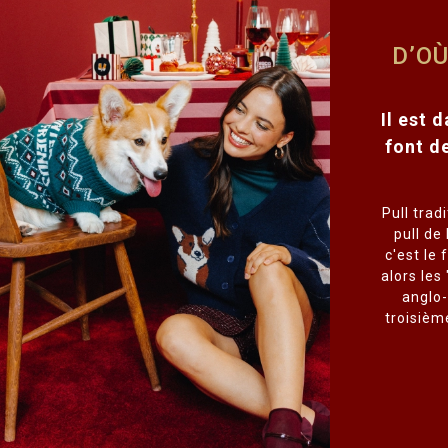
D’OÙ
Il est 
font de
Pull trad
pull de
c'est le
alors les
anglo-
troisièm