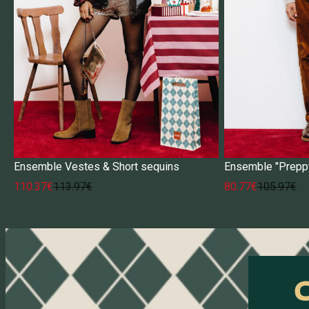
Ensemble Vestes & Short sequins
Ensemble "Prepp
110.37€
113.97€
80.77€
105.97€
C