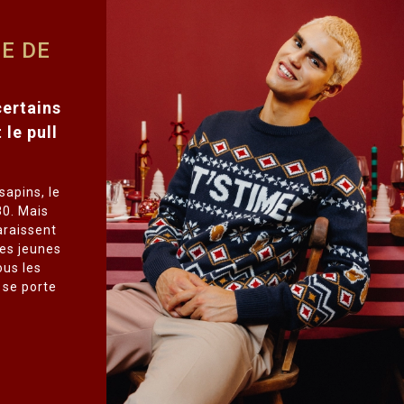
E DE
certains
 le pull
sapins, le
80. Mais
araissent
les jeunes
ous les
 se porte