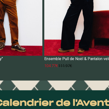
y"
Ensemble Pull de Noël & Pantalon vel
104.77€
111.97€
alendrier de l'Avent