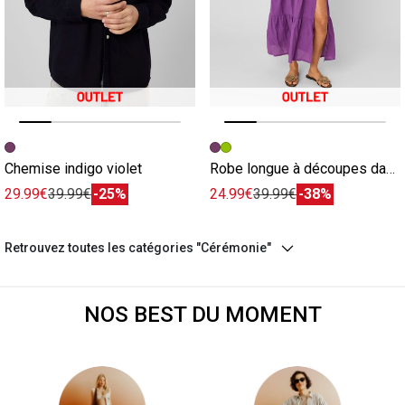
Image précédente
Image suivante
Image précédente
Image suivante
Chemise indigo violet
Robe longue à découpes dans le dos violet
29.99€
39.99€
-25%
24.99€
39.99€
-38%
Retrouvez toutes les catégories "Cérémonie"
NOS BEST DU MOMENT