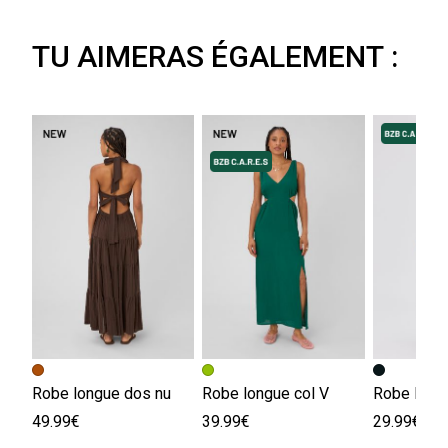
TU AIMERAS ÉGALEMENT :
Robe longue dos nu
Robe longue col V
Robe long
49.99€
39.99€
29.99€