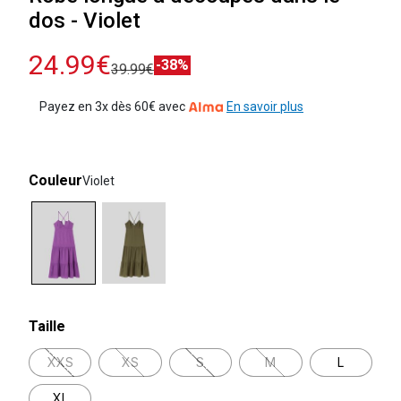
dos - Violet
24.99€
-38%
39.99€
Payez en 3x dès 60€ avec
En savoir plus
Couleur
Violet
selected
Taille
XXS
XS
S
M
L
XL