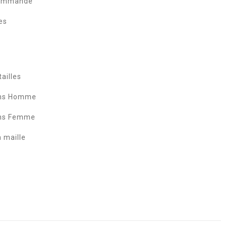
commande
es
ailles
ans Homme
ans Femme
a maille