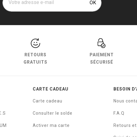
Votre adresse e-mail
OK
RETOURS
PAIEMENT
GRATUITS
SÉCURISÉ
CARTE CADEAU
BESOIN D'
Carte cadeau
Nous cont
E.S
Consulter le solde
F.A.Q
IUM
Activer ma carte
Retours e