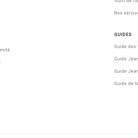
Suivi de 
Nos servic
GUIDES
Guide des t
rmité
Guide Je
e
Guide Je
Guide de l