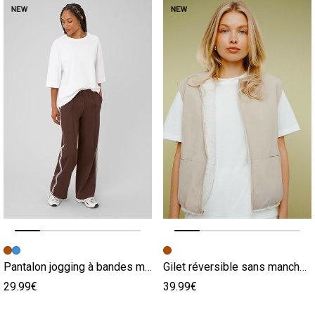
Image précédente
Image suivante
Image précédente
Image suivante
Pantalon jogging à bandes marron
Gilet réversible sans manches sherpa marron
29.99€
39.99€