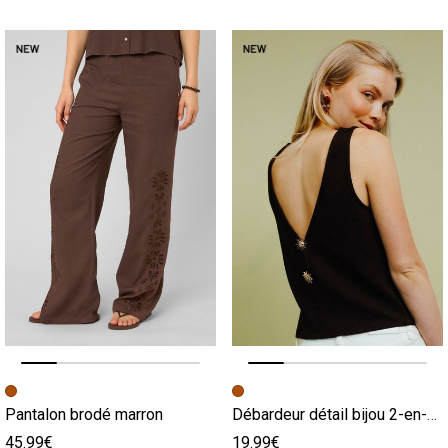
Image précédente
Image suivante
Image précédente
Image suivante
Pantalon brodé marron
Débardeur détail bijou 2-en-1 marron
45.99€
19.99€