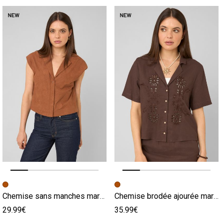
Image précédente
Image suivante
Image précédente
Image suivante
Chemise sans manches marron
Chemise brodée ajourée marron
29.99€
35.99€