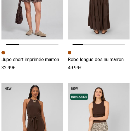
Image précédente
Image suivante
Image précédente
Image suivante
Jupe short imprimée marron
Robe longue dos nu marron
32.99€
49.99€