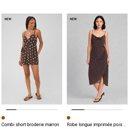
Image précédente
Image suivante
Image précédente
Image suivante
Combi short broderie marron
Robe longue imprimée pois marron