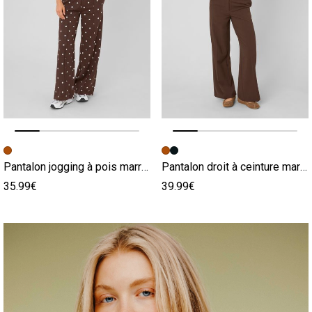
Image précédente
Image suivante
Image précédente
Image suivante
Pantalon jogging à pois marron
Pantalon droit à ceinture marron
35.99€
39.99€