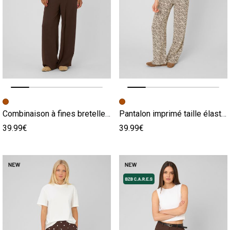
Image précédente
Image suivante
Image précédente
Image suivante
Combinaison à fines bretelles marron
Pantalon imprimé taille élastiquée marron
39.99€
39.99€