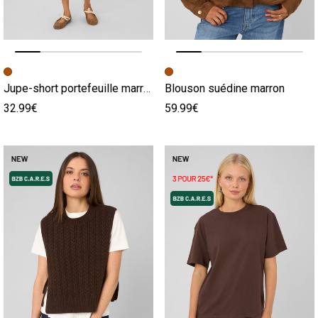
Image précédente
Image suivante
Image précédente
Image suivante
Jupe-short portefeuille marron
Blouson suédine marron
32.99€
59.99€