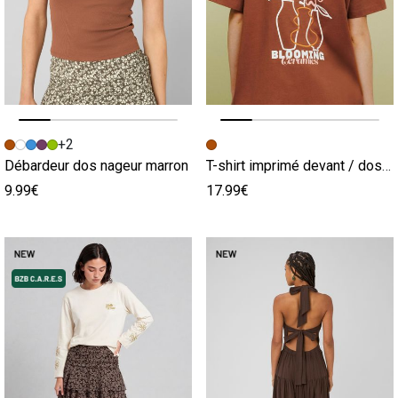
Image précédente
Image suivante
Image précédente
Image suivante
+2
Débardeur dos nageur marron
T-shirt imprimé devant / dos marron
9.99€
17.99€