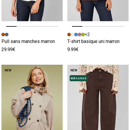
Image précédente
Image suivante
Image précédente
Image suivante
+2
Pull sans manches marron
T-shirt basique uni marron
29.99€
9.99€