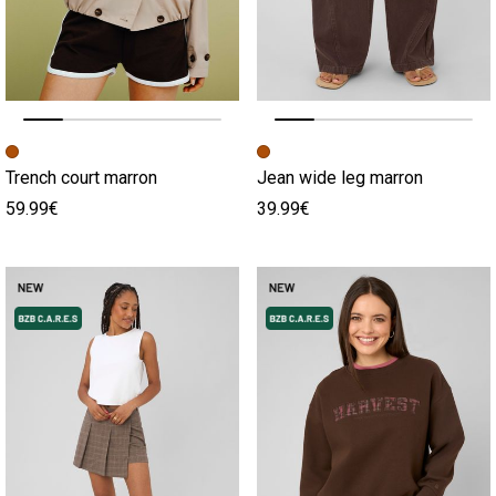
Image précédente
Image suivante
Image précédente
Image suivante
Trench court marron
Jean wide leg marron
59.99€
39.99€