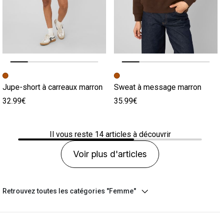
Image précédente
Image suivante
Image précédente
Image suivante
Jupe-short à carreaux marron
Sweat à message marron
32.99€
35.99€
Il vous reste
14
articles à découvrir
Voir plus d'articles
Retrouvez toutes les catégories "Femme"