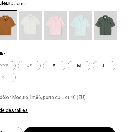
uleur
Caramel
lected
lle
XXS
XS
S
M
L
XL
èle : Mesure 1m86, porte du L et 40 (EU)
de des tailles