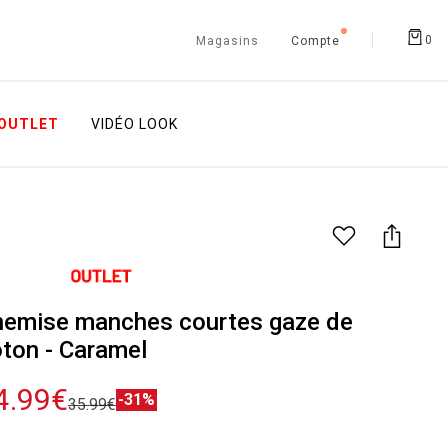
0
Magasins
Compte
OUTLET
VIDÉO LOOK
hemise manches courtes gaze de
ton - Caramel
4.99€
-31%
35.99€