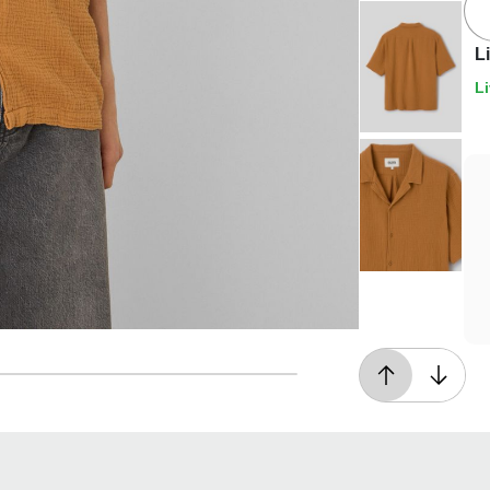
L
Li
Livraison offerte*
En magasin, ou dès 49€ d'achats à domicile
ou en point relais