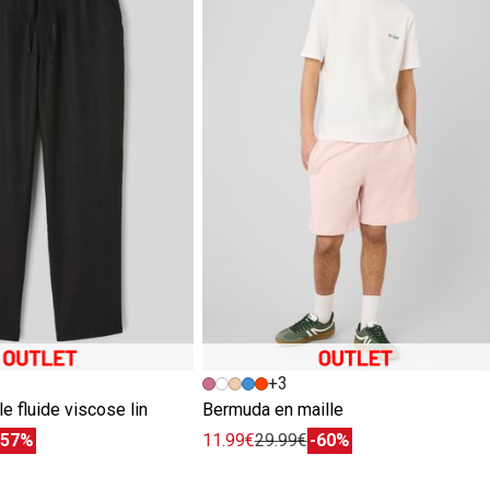
+3
le fluide viscose lin
Bermuda en maille
-57%
11.99€
29.99€
-60%