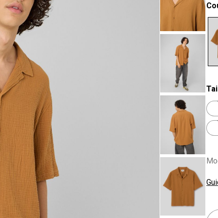
Co
se
Tai
Mod
Gui