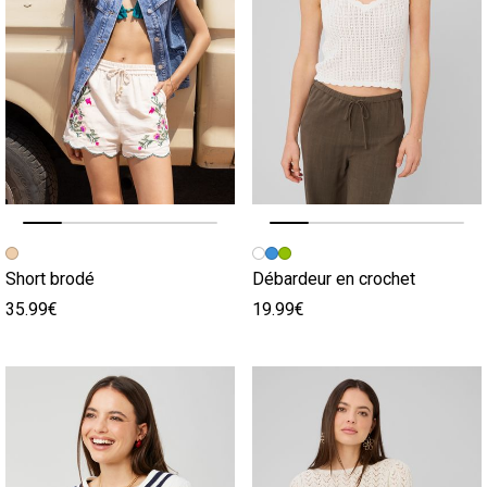
Image précédente
Image suivante
Image précédente
Image suivante
Short brodé
Débardeur en crochet
35.99€
19.99€