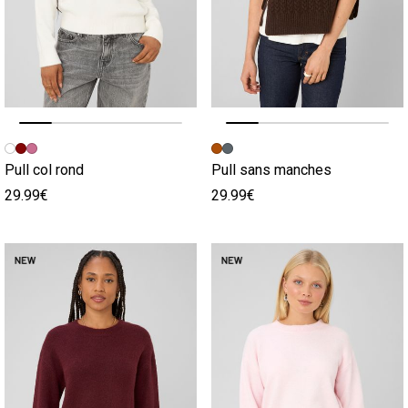
Image précédente
Image suivante
Image précédente
Image suivante
Pull col rond
Pull sans manches
29.99€
29.99€