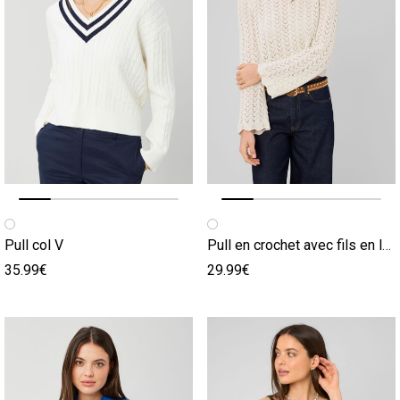
Image précédente
Image suivante
Image précédente
Image suivante
Pull col V
Pull en crochet avec fils en lurex doré
35.99€
29.99€