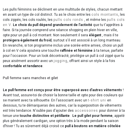
Les pulls féminins se déclinent en une multitude de styles, chacun mettant
en avant un type de col distinct. Tu as le choix entre les
cols montants
, les
cols zippés, les cols roulés, les
pulls cols ronds
, et même les
pulls cols
en V
.
Le choix du pull dépend grandement de l'activité
que tu t'apprêtes à
faire. Si ta journée comprend une séance shopping en plein hiver en ville,
opte pour un pull à col montant. Non seulement il sera
élégant
, mais il te
protégera également du froid
, surtout s'il est associé à un long manteau.
En revanche, si ton programme inclus une soirée entre amies, choisi un pull
à col en V cela ajoutera une touche
raffinée et féminine
à ta tenue, parfaite
pour l'occasion. Pour un look décontracté, privilégie un pull à col zippé que tu
peux aisément assortir avec un
jogging
, offrant ainsi un style à la fois
confortable et tendance
.
Pull femme sans manches et gilet
Le pull femme est conçu pour être superposé avec d'autres vêtements
!
Avant tout, assure-toi de choisir la bonne taille et opte pour des couleurs qui
se marient avec ta silhouette. En l'associant avec un
t-shirt uni
en
dessous, tu te démarqueras des autres, car la superposition de vêtements
est très tendance. N'oublie pas d'ajouter des
accessoires
pour donner à ta
tenue une
touche distinctive et pétillante
.
Le pull gilet pour femme
, appelé
plus généralement cardigan, une option très à la mode pendant la saison
d’hiver ! Tu as sûrement déjà croisé ce
pull à boutons en matière côtelée