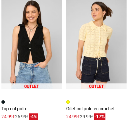
Image précédente
Image suivante
Image précédente
Image suivante
Top col polo
Gilet col polo en crochet
24.99€
25.99€
-4%
24.99€
29.99€
-17%