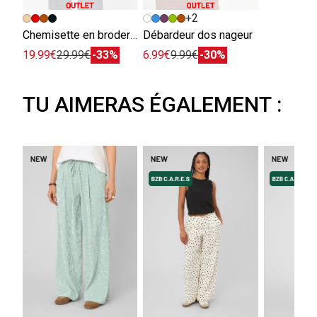
+2
Chemisette en broderie anglaise
Débardeur dos nageur
19.99€
29.99€
-33%
6.99€
9.99€
-30%
TU AIMERAS ÉGALEMENT :