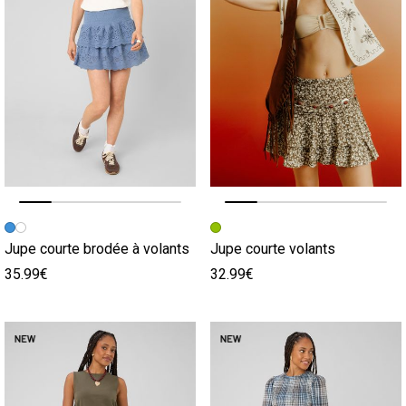
Image précédente
Image suivante
Image précédente
Image suivante
Jupe courte brodée à volants
Jupe courte volants
35.99€
32.99€