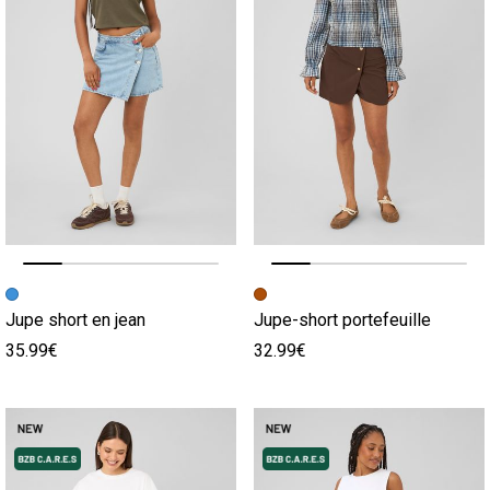
Image précédente
Image suivante
Image précédente
Image suivante
Jupe short en jean
Jupe-short portefeuille
35.99€
32.99€