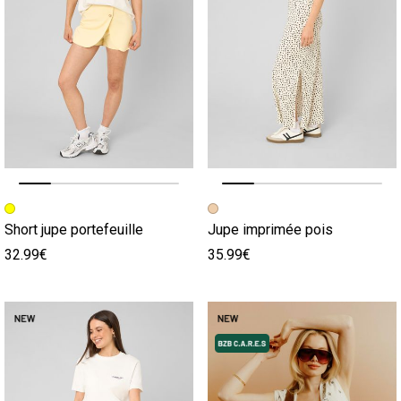
Image précédente
Image suivante
Image précédente
Image suivante
Short jupe portefeuille
Jupe imprimée pois
32.99€
35.99€