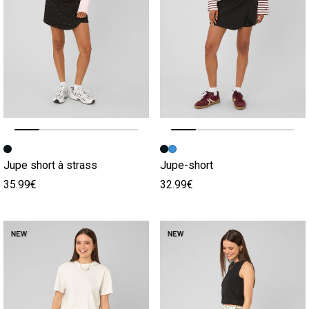
Image précédente
Image suivante
Image précédente
Image suivante
Jupe short à strass
Jupe-short
35.99€
32.99€