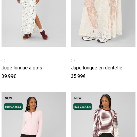
Image précédente
Image suivante
Image précédente
Image suivante
Jupe longue à pois
Jupe longue en dentelle
39.99€
35.99€