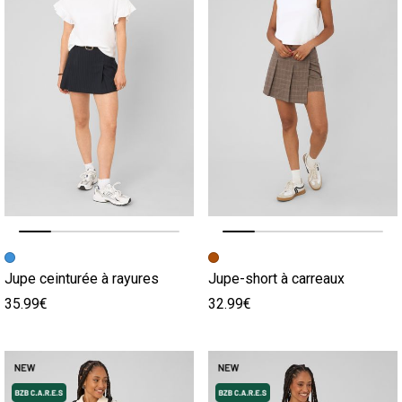
Image précédente
Image suivante
Image précédente
Image suivante
Jupe ceinturée à rayures
Jupe-short à carreaux
35.99€
32.99€