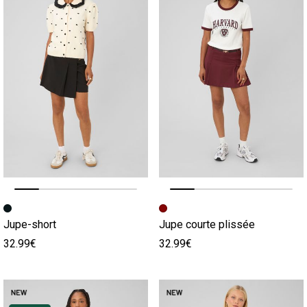
Image précédente
Image suivante
Image précédente
Image suivante
Jupe-short
Jupe courte plissée
32.99€
32.99€