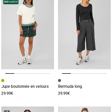
Image précédente
Image suivante
Image précédente
Image suivante
Jupe boutonnée en velours
Bermuda long
29.99€
39.99€