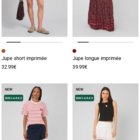
Image précédente
Image suivante
Image précédente
Image suivante
Jupe short imprimée
Jupe longue imprimée
32.99€
39.99€