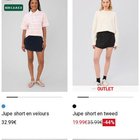
Image précédente
Image suivante
Image précédente
Image suivante
Jupe short en velours
Jupe short en tweed
32.99€
19.99€
35.99€
-44%