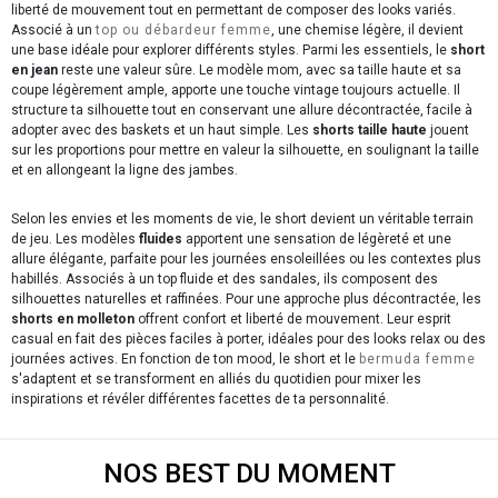
liberté de mouvement tout en permettant de composer des looks variés.
Associé à un
top ou débardeur femme
, une chemise légère, il devient
une base idéale pour explorer différents styles. Parmi les essentiels, le
short
en jean
reste une valeur sûre. Le modèle mom, avec sa taille haute et sa
coupe légèrement ample, apporte une touche vintage toujours actuelle. Il
structure ta silhouette tout en conservant une allure décontractée, facile à
adopter avec des baskets et un haut simple. Les
shorts taille haute
jouent
sur les proportions pour mettre en valeur la silhouette, en soulignant la taille
et en allongeant la ligne des jambes.
Selon les envies et les moments de vie, le short devient un véritable terrain
de jeu. Les modèles
fluides
apportent une sensation de légèreté et une
allure élégante, parfaite pour les journées ensoleillées ou les contextes plus
habillés. Associés à un top fluide et des sandales, ils composent des
silhouettes naturelles et raffinées. Pour une approche plus décontractée, les
shorts en molleton
offrent confort et liberté de mouvement. Leur esprit
casual en fait des pièces faciles à porter, idéales pour des looks relax ou des
journées actives. En fonction de ton mood, le short et le
bermuda femme
s'adaptent et se transforment en alliés du quotidien pour mixer les
inspirations et révéler différentes facettes de ta personnalité.
NOS BEST DU MOMENT