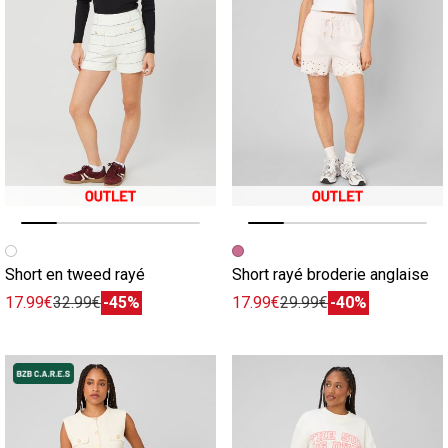
Image précédente
Image suivante
Image précédente
Image suivante
Short en tweed rayé
Short rayé broderie anglaise
17.99€
32.99€
-45%
17.99€
29.99€
-40%