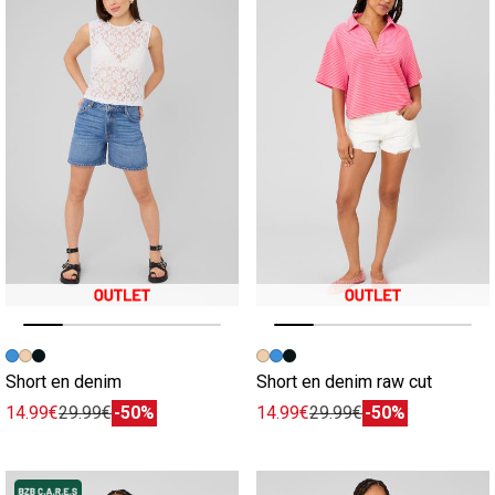
Image précédente
Image suivante
Image précédente
Image suivante
Short en denim
Short en denim raw cut
14.99€
29.99€
-50%
14.99€
29.99€
-50%