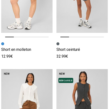
Image précédente
Image suivante
Image précédente
Image suivante
Short en molleton
Short ceinturé
12.99€
32.99€