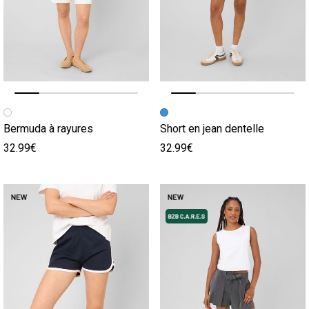
Image précédente
Image suivante
Image précédente
Image suivante
Bermuda à rayures
Short en jean dentelle
32.99€
32.99€