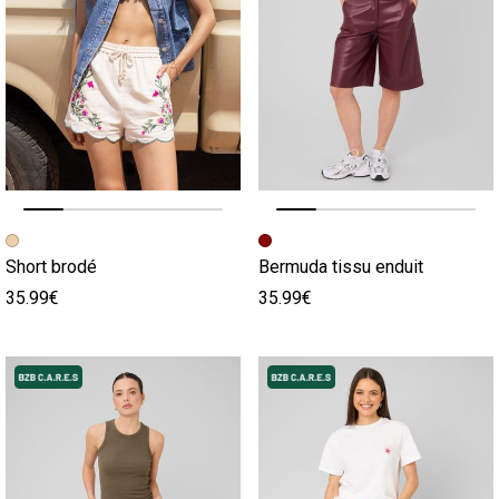
Image précédente
Image suivante
Image précédente
Image suivante
Short brodé
Bermuda tissu enduit
35.99€
35.99€