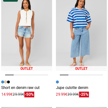
Image précédente
Image suivante
Image précédente
Image suivante
Short en denim raw cut
Jupe culotte denim
14.99€
29.99€
-50%
29.99€
39.99€
-25%