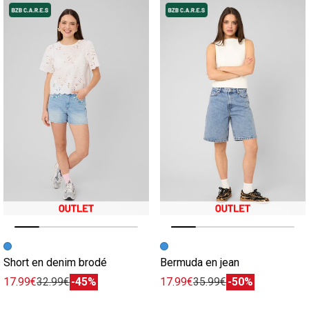
Image précédente
Image suivante
Image précédente
Image suivante
Short en denim brodé
Bermuda en jean
17.99€
32.99€
-45%
17.99€
35.99€
-50%