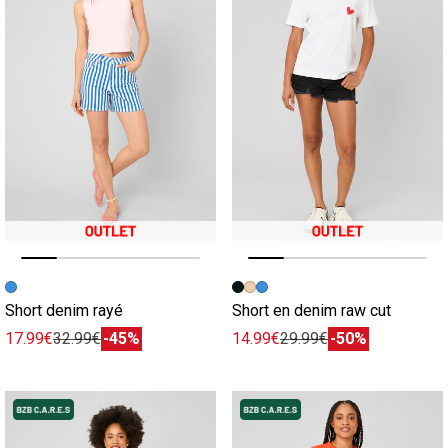
Image précédente
Image suivante
Image précédente
Image suivante
Short denim rayé
Short en denim raw cut
17.99€
32.99€
-45%
14.99€
29.99€
-50%