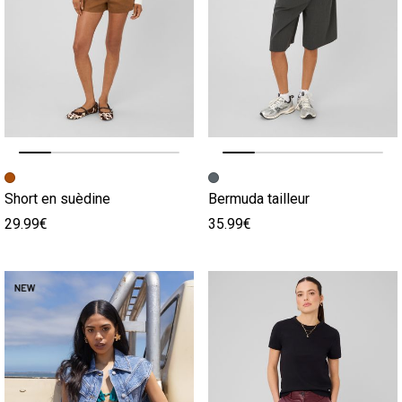
Image précédente
Image suivante
Image précédente
Image suivante
Short en suèdine
Bermuda tailleur
29.99€
35.99€