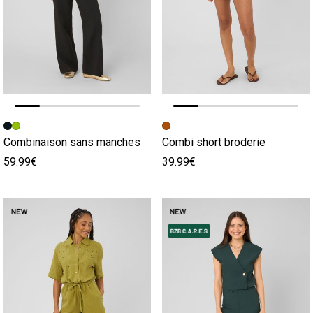
Image précédente
Image suivante
Image précédente
Image suivante
Combinaison sans manches
Combi short broderie
59.99€
39.99€