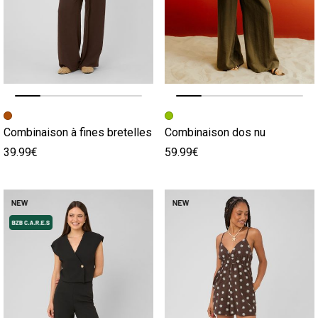
Image précédente
Image suivante
Image précédente
Image suivante
Combinaison à fines bretelles
Combinaison dos nu
39.99€
59.99€