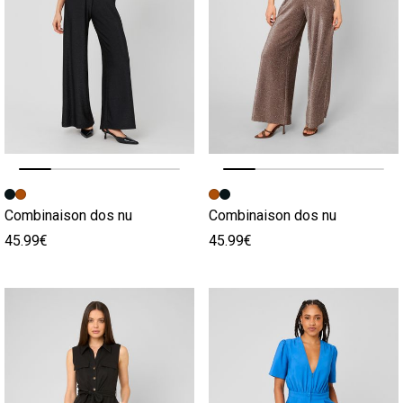
Image précédente
Image suivante
Image précédente
Image suivante
Combinaison dos nu
Combinaison dos nu
45.99€
45.99€