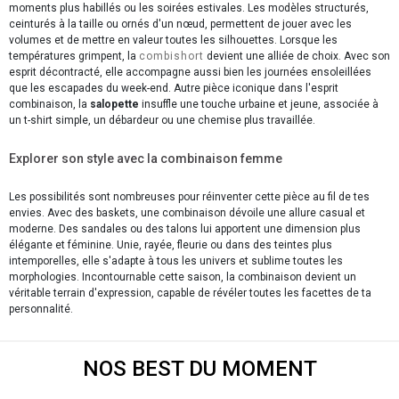
moments plus habillés ou les soirées estivales. Les modèles structurés,
ceinturés à la taille ou ornés d'un nœud, permettent de jouer avec les
volumes et de mettre en valeur toutes les silhouettes. Lorsque les
températures grimpent, la
combishort
devient une alliée de choix. Avec son
esprit décontracté, elle accompagne aussi bien les journées ensoleillées
que les escapades du week-end. Autre pièce iconique dans l'esprit
combinaison, la
salopette
insuffle une touche urbaine et jeune, associée à
un t-shirt simple, un débardeur ou une chemise plus travaillée.
Explorer son style avec la combinaison femme
Les possibilités sont nombreuses pour réinventer cette pièce au fil de tes
envies. Avec des baskets, une combinaison dévoile une allure casual et
moderne. Des sandales ou des talons lui apportent une dimension plus
élégante et féminine. Unie, rayée, fleurie ou dans des teintes plus
intemporelles, elle s'adapte à tous les univers et sublime toutes les
morphologies. Incontournable cette saison, la combinaison devient un
véritable terrain d'expression, capable de révéler toutes les facettes de ta
personnalité.
NOS BEST DU MOMENT