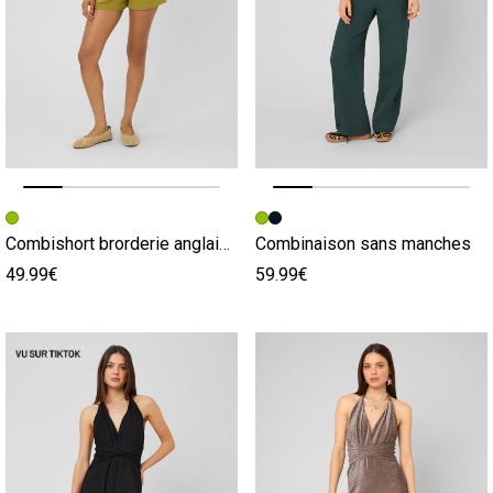
Image précédente
Image suivante
Image précédente
Image suivante
Combishort brorderie anglaise
Combinaison sans manches
49.99€
59.99€