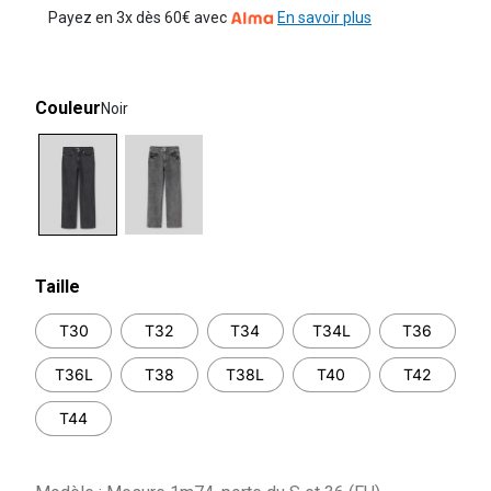
Payez en 3x dès 60€ avec
En savoir plus
Couleur
Noir
selected
Taille
T30
T32
T34
T34L
T36
T36L
T38
T38L
T40
T42
T44