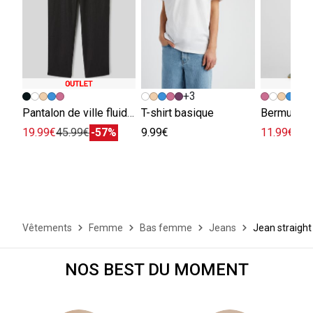
+3
+
Pantalon de ville fluide viscose lin
T-shirt basique
Bermuda e
19.99€
45.99€
-57%
9.99€
11.99€
29.
Vêtements
Femme
Bas femme
Jeans
Jean straight 
NOS BEST DU MOMENT