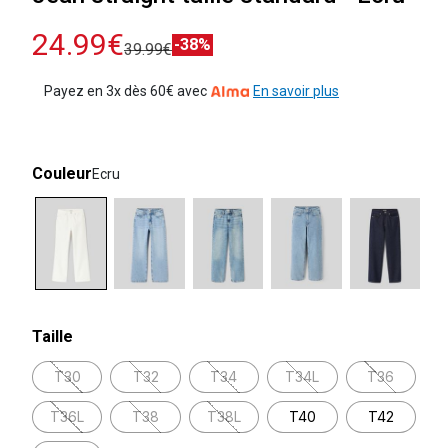
24.99€
-38%
39.99€
Payez en 3x dès 60€ avec
En savoir plus
Couleur
Ecru
selected
Taille
T30
T32
T34
T34L
T36
T36L
T38
T38L
T40
T42