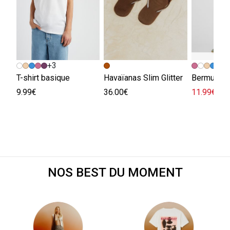
+3
+
T-shirt basique
Havaïanas Slim Glitter
Bermuda e
9.99€
36.00€
11.99€
29.
NOS BEST DU MOMENT