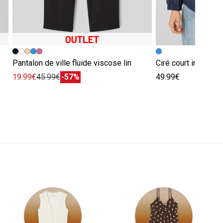
Pantalon de ville fluide viscose lin
Ciré court intérieu
19.99€
45.99€
-57%
49.99€