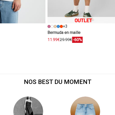
+3
e
Bermuda en maille
11.99€
29.99€
-60%
NOS BEST DU MOMENT