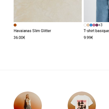
+3
Havaïanas Slim Glitter
T-shirt basiqu
36.00€
9.99€