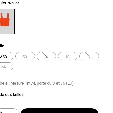
uleur
Rouge
lected
lle
XXS
XS
S
M
L
XL
èle : Mesure 1m74, porte du S et 36 (EU)
de des tailles