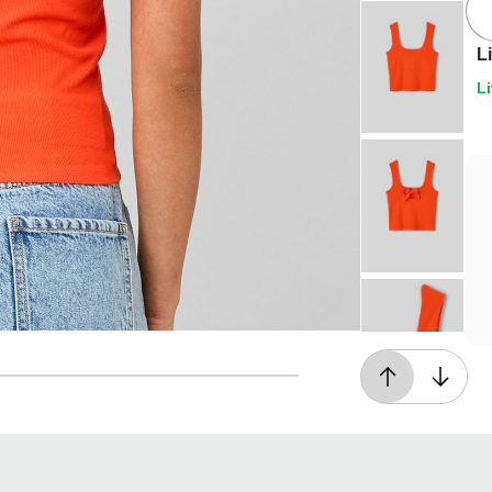
L
Li
Livraison offerte*
En magasin, ou dès 49€ d'achats à domicile
ou en point relais