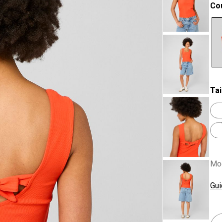
Co
se
Tai
Mod
Gui