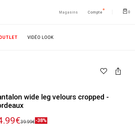
0
Magasins
Compte
OUTLET
VIDÉO LOOK
ntalon wide leg velours cropped -
ordeaux
4.99€
-38%
39.99€