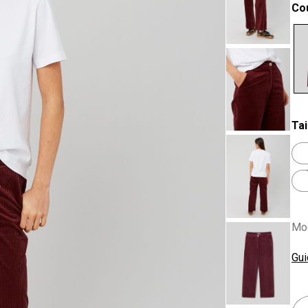
Co
se
Tai
Mod
Gui