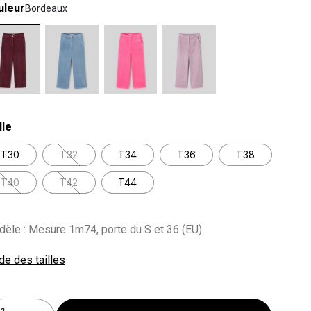
uleur
Bordeaux
lected
lle
T30
T32
T34
T36
T38
T40
T42
T44
èle : Mesure 1m74, porte du S et 36 (EU)
de des tailles