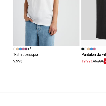
+3
T-shirt basique
Pantalon de vil
9.99€
19.99€
45.99€