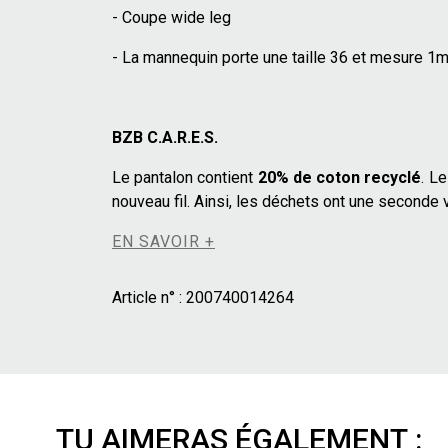
- Coupe wide leg
- La mannequin porte une taille 36 et mesure 1
BZB C.A.R.E.S.
Le pantalon contient
20% de coton recyclé
. L
nouveau fil. Ainsi, les déchets ont une seconde v
EN SAVOIR +
Article n° :
200740014264
TU AIMERAS ÉGALEMENT :