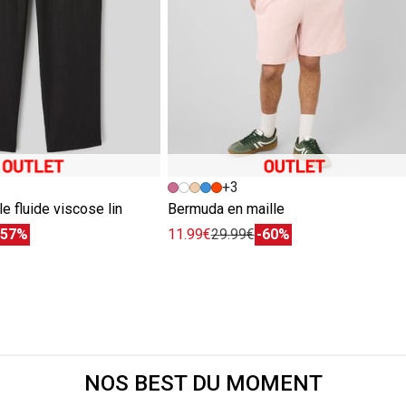
+3
le fluide viscose lin
Bermuda en maille
-57%
11.99€
29.99€
-60%
NOS BEST DU MOMENT