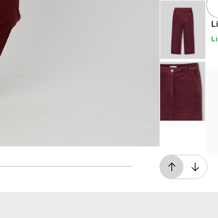
L
Li
Livraison offerte*
En magasin, ou dès 49€ d'achats à domicile
ou en point relais