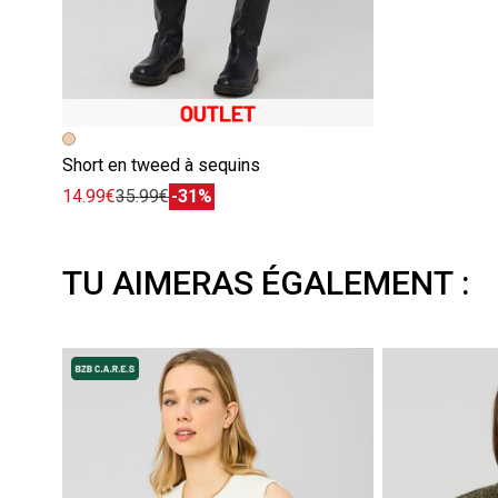
Short en tweed à sequins
14.99€
35.99€
-31%
TU AIMERAS ÉGALEMENT :