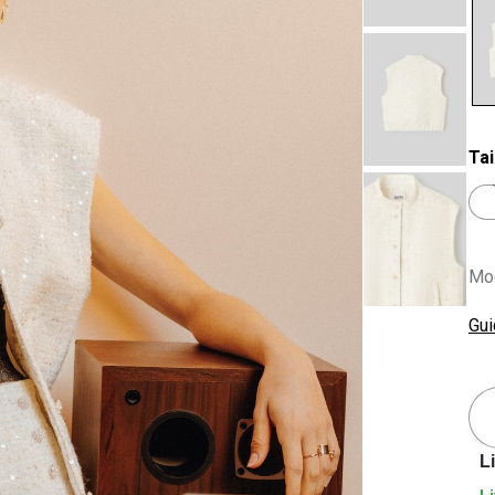
se
Tai
Mod
Gui
L