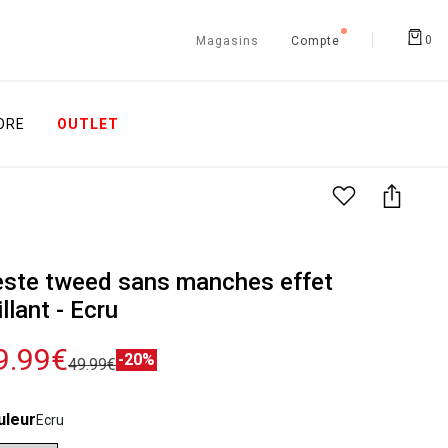
0
Magasins
Compte
ORE
OUTLET
ste tweed sans manches effet
illant - Ecru
9.99€
-20%
49.99€
uleur
Ecru