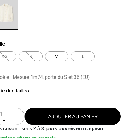
lected
lle
XS
S
M
L
èle : Mesure 1m74, porte du S et 36 (EU)
de des tailles
AJOUTER AU PANIER
ivraison :
sous
2 à 3 jours ouvrés en magasin