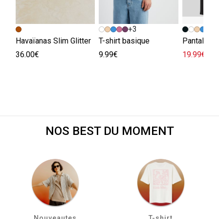
+3
Havaïanas Slim Glitter
T-shirt basique
36.00€
9.99€
19.99€
45.
NOS BEST DU MOMENT
Nouveautes
T-shirt