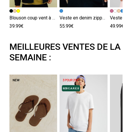
Blouson coup vent à capuche
Veste en denim zippée
Veste zipp
39.99€
55.99€
49.99€
MEILLEURES VENTES DE LA
SEMAINE :