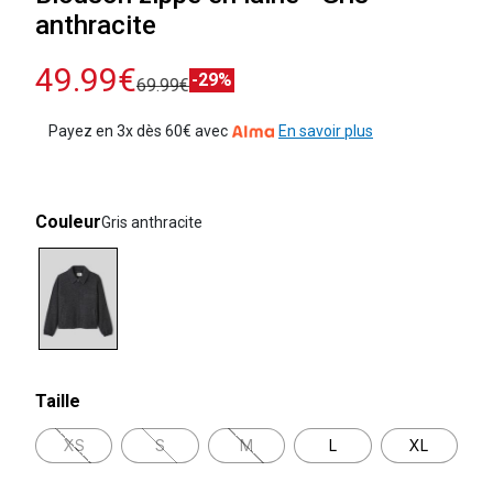
anthracite
49.99€
-29%
69.99€
Payez en 3x dès 60€ avec
En savoir plus
Couleur
Gris anthracite
selected
Taille
XS
S
M
L
XL