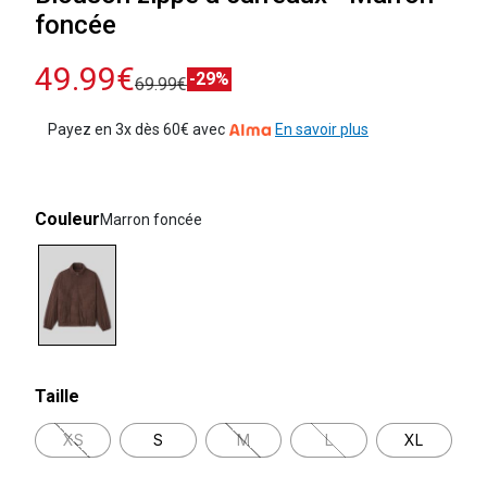
foncée
49.99€
-29%
69.99€
Payez en 3x dès 60€ avec
En savoir plus
Couleur
Marron foncée
selected
Taille
XS
S
M
L
XL