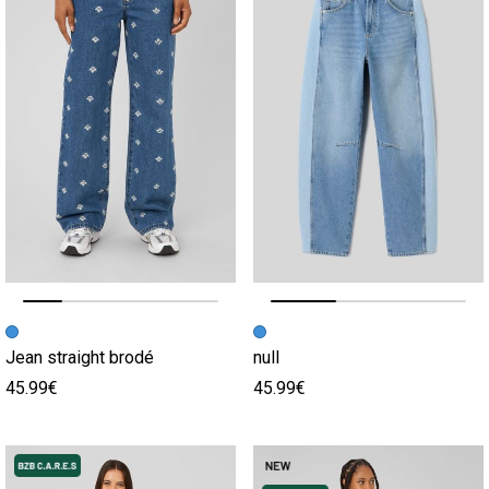
Image précédente
Image suivante
Image précédente
Image suivante
Jean straight brodé
null
45.99€
45.99€