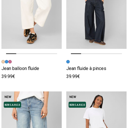
Image précédente
Image suivante
Image précédente
Image suivante
Jean balloon fluide
Jean fluide à pinces
39.99€
39.99€