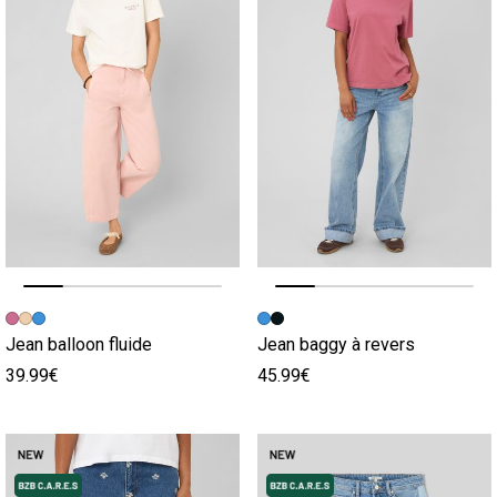
Image précédente
Image suivante
Image précédente
Image suivante
Jean balloon fluide
Jean baggy à revers
39.99€
45.99€