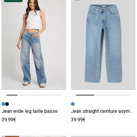
Image précédente
Image suivante
Image précédente
Image suivante
Jean wide leg taille basse
Jean straight ceinture asymétrique
39.99€
39.99€