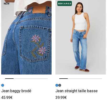
Image précédente
Image suivante
Image précédente
Image suivante
Jean baggy brodé
Jean straight taille basse
45.99€
39.99€