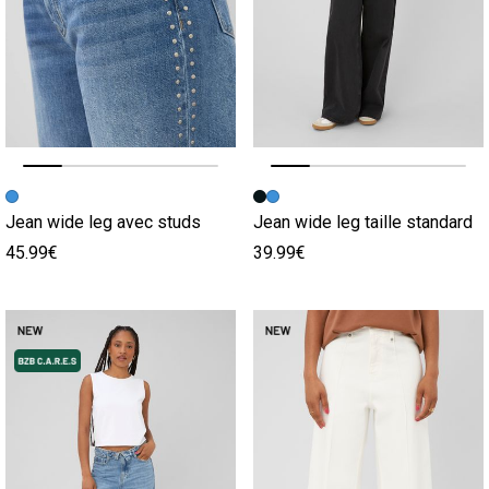
Image précédente
Image suivante
Image précédente
Image suivante
Jean wide leg avec studs
Jean wide leg taille standard
45.99€
39.99€