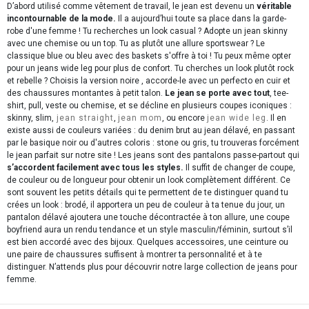
D’abord utilisé comme vêtement de travail, le jean est devenu un
véritable
incontournable de la mode.
Il a aujourd’hui toute sa place dans la garde-
robe d'une femme ! Tu recherches un look casual ? Adopte un jean skinny
avec une chemise ou un top. Tu as plutôt une allure sportswear ? Le
classique blue ou bleu avec des baskets s'offre à toi ! Tu peux même opter
pour un jeans wide leg pour plus de confort. Tu cherches un look plutôt rock
et rebelle ? Choisis la version noire , accorde-le avec un perfecto en cuir et
des chaussures montantes à petit talon.
Le jean se porte avec tout
, tee-
shirt, pull, veste ou chemise, et se décline en plusieurs coupes iconiques :
skinny, slim,
jean straight
,
jean mom
, ou encore
jean wide leg
. Il en
existe aussi de couleurs variées : du denim brut au jean délavé, en passant
par le basique noir ou d'autres coloris : stone ou gris, tu trouveras forcément
le jean parfait sur notre site ! Les jeans sont des pantalons passe-partout qui
s’accordent facilement avec tous les styles.
Il suffit de changer de coupe,
de couleur ou de longueur pour obtenir un look complètement différent. Ce
sont souvent les petits détails qui te permettent de te distinguer quand tu
crées un look : brodé, il apportera un peu de couleur à ta tenue du jour, un
pantalon délavé ajoutera une touche décontractée à ton allure, une coupe
boyfriend aura un rendu tendance et un style masculin/féminin, surtout s’il
est bien accordé avec des bijoux. Quelques accessoires, une ceinture ou
une paire de chaussures suffisent à montrer ta personnalité et à te
distinguer. N’attends plus pour découvrir notre large collection de jeans pour
femme.