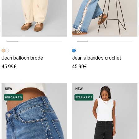
Image précédente
Image suivante
Image précédente
Image suivante
Jean balloon brodé
Jean à bandes crochet
45.99€
45.99€