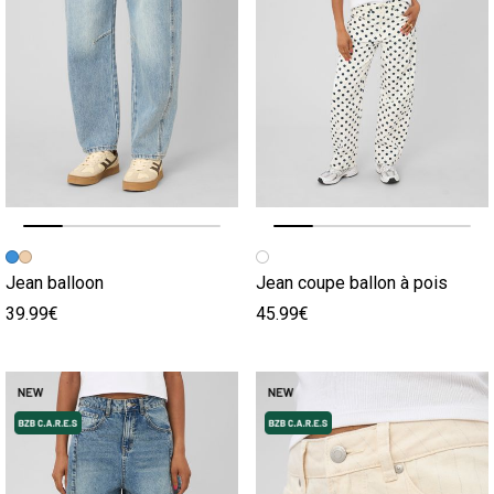
Image précédente
Image suivante
Image précédente
Image suivante
Jean balloon
Jean coupe ballon à pois
39.99€
45.99€