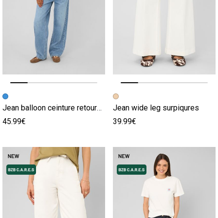
Image précédente
Image suivante
Image précédente
Image suivante
Jean balloon ceinture retournée
Jean wide leg surpiqures
45.99€
39.99€