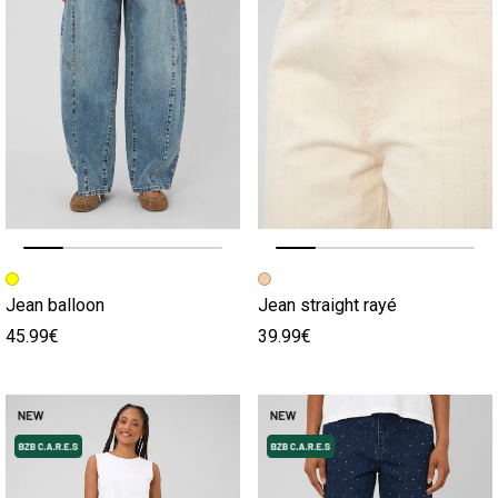
Image précédente
Image suivante
Image précédente
Image suivante
Jean balloon
Jean straight rayé
45.99€
39.99€