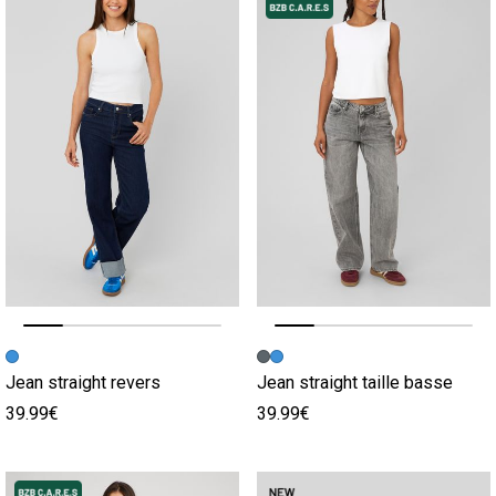
Image précédente
Image suivante
Image précédente
Image suivante
Jean straight revers
Jean straight taille basse
39.99€
39.99€