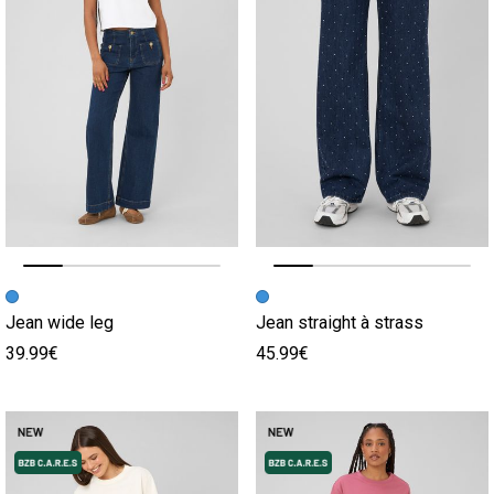
Image précédente
Image suivante
Image précédente
Image suivante
Jean wide leg
Jean straight à strass
39.99€
45.99€