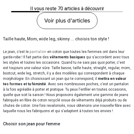
Il vous reste
70
articles à découvrir
Voir plus d'articles
Taille haute, Mom, wide leg, skinny ... choisis ton style !
Le jean, c’est le
pantalon
en coton que toutes les femmes ont dans leur
garde-robe ! Il fait partie des
vêtements basiques
qui s’accordent avec tous
les styles et toutes les occasions. Quand tu ne sais pas quoi porter, c'est
est toujours une valeur sûre. Taille basse, taille haute, straight, regular, mom,
bootcut, wide leg, stretch, il y a des modèles qui correspondent à chaque
morphologie. En choisissant un jean qui te correspond, il
mettra en valeur
tes formes et ta féminité
. Avec ses nombreuses poches, c’est un pantalon
à la fois agréable à porter et pratique. Tu peux l'enfiler en toutes occasions,
quelle que soit la saison ! Nous proposons également une gamme de jeans
fabriqués en fibre de coton recyclé issue de vêtements déjà produits ou de
chutes de coton. Une fois revalorisés, nous obtenons une nouvelle fibre avec
laquelle nous les fabriquons et qui s’adaptent à toutes tes envies !
Choisir son jean pour femme