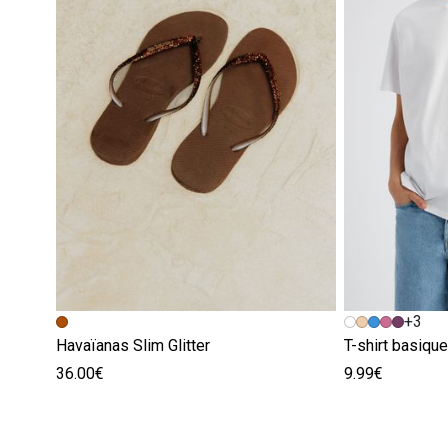
+3
Havaïanas Slim Glitter
T-shirt basiqu
36.00€
9.99€