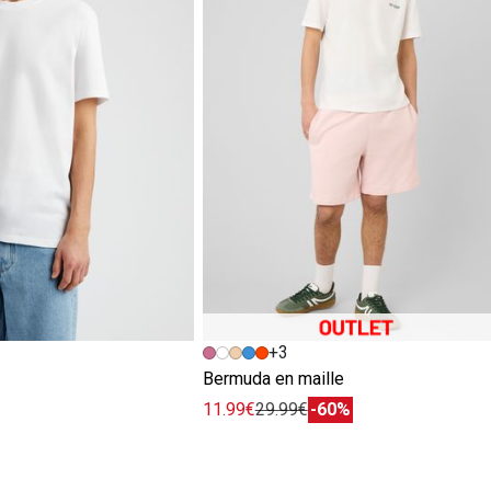
+3
e
Bermuda en maille
11.99€
29.99€
-60%