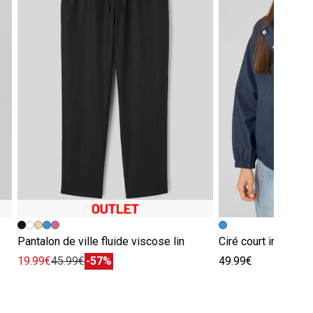
Pantalon de ville fluide viscose lin
Ciré court intérieu
19.99€
45.99€
-57%
49.99€