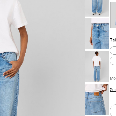
se
Tai
Mod
Gui