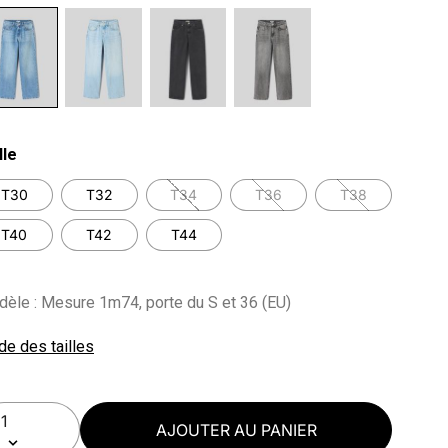
lected
lle
T30
T32
T34
T36
T38
T40
T42
T44
èle : Mesure 1m74, porte du S et 36 (EU)
de des tailles
AJOUTER AU PANIER