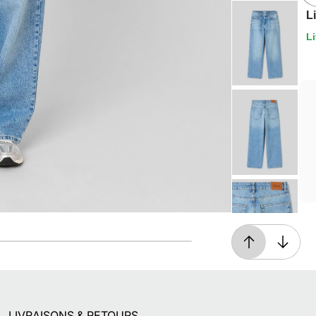
L
Li
Livraison offerte*
En magasin, ou dès 49€ d'achats à domicile
ou en point relais
LIVRAISONS & RETOURS