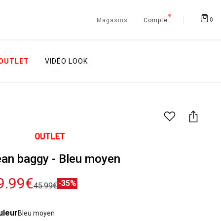
0
Magasins
Compte
OUTLET
VIDÉO LOOK
an baggy - Bleu moyen
9.99€
-35%
45.99€
uleur
Bleu moyen