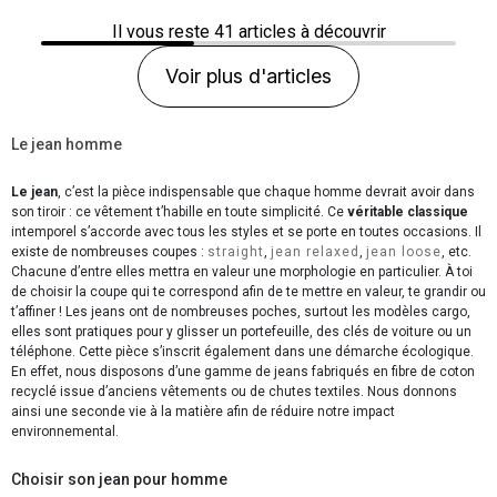
Il vous reste
41
articles à découvrir
Voir plus d'articles
Le jean homme
Le jean
, c’est la pièce indispensable que chaque homme devrait avoir dans
son tiroir : ce vêtement t’habille en toute simplicité. Ce
véritable classique
intemporel s’accorde avec tous les styles et se porte en toutes occasions. Il
existe de nombreuses coupes :
straight
,
jean relaxed
,
jean loose
, etc.
Chacune d’entre elles mettra en valeur une morphologie en particulier. À toi
de choisir la coupe qui te correspond afin de te mettre en valeur, te grandir ou
t’affiner ! Les jeans ont de nombreuses poches, surtout les modèles cargo,
elles sont pratiques pour y glisser un portefeuille, des clés de voiture ou un
téléphone. Cette pièce s’inscrit également dans une démarche écologique.
En effet, nous disposons d’une gamme de jeans fabriqués en fibre de coton
recyclé issue d’anciens vêtements ou de chutes textiles. Nous donnons
ainsi une seconde vie à la matière afin de réduire notre impact
environnemental.
Choisir son jean pour homme