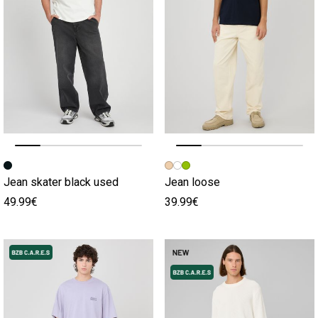
Image précédente
Image suivante
Image précédente
Image suivante
Jean skater black used
Jean loose
49.99€
39.99€