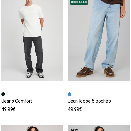
Image précédente
Image suivante
Image précédente
Image suivante
Jeans Comfort
Jean loose 5 poches
49.99€
49.99€