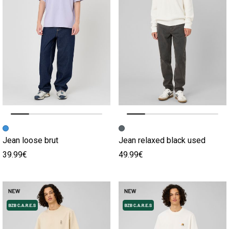
Image précédente
Image suivante
Image précédente
Image suivante
Jean loose brut
Jean relaxed black used
39.99€
49.99€