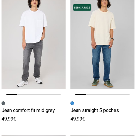
Image précédente
Image suivante
Image précédente
Image suivante
Jean comfort fit mid grey
Jean straight 5 poches
49.99€
49.99€