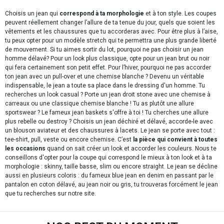
Choisis un jean qui
correspond à ta morphologie
et à ton style. Les coupes
peuvent réellement changer l’allure de ta tenue du jour, quels que soient les
vêtements et les chaussures que tu accorderas avec. Pour être plus à l’aise,
tu peux opter pour un modèle stretch qui te permettra une plus grande liberté
de mouvement. Si tu aimes sortir du lot, pourquoi ne pas choisir un jean
homme délavé? Pour un look plus classique, opte pour un jean brut ou noir
qui fera certainement son petit effet. Pour l’hiver, pourquoi ne pas accorder
ton jean avec un pull-over et une chemise blanche ? Devenu un véritable
indispensable, le jean a toute sa place dans le dressing d'un homme. Tu
recherches un look casual ? Porte un jean droit stone avec une chemise à
carreaux ou une classique chemise blanche ! Tu as plutôt une allure
sportswear ? Le fameux jean baskets s'offre à toi ! Tu cherches une allure
plus rebelle ou destroy ? Choisis un jean déchiré et délavé, accorde-le avec
un blouson aviateur et des chaussures à lacets. Le jean se porte avec tout :
tee-shirt, pull, veste ou encore chemise. C’est
la pièce qui convient à toutes
les occasions
quand on sait créer un look et accorder les couleurs. Nous te
conseillons d'opter pour la coupe qui correspond le mieux à ton look et à ta
morphologie : skinny, taille basse, slim ou encore straight. Le jean se décline
aussi en plusieurs coloris : du fameux blue jean en denim en passant par le
pantalon en coton délavé, au jean noir ou gris, tu trouveras forcément le jean
que tu recherches sur notre site.