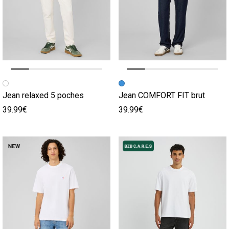
Image précédente
Image suivante
Image précédente
Image suivante
Jean relaxed 5 poches
Jean COMFORT FIT brut
39.99€
39.99€