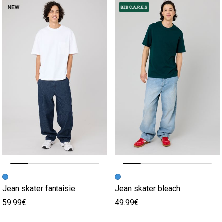
Image précédente
Image suivante
Image précédente
Image suivante
Jean skater fantaisie
Jean skater bleach
59.99€
49.99€