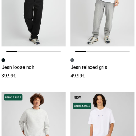
Image précédente
Image suivante
Image précédente
Image suivante
Jean loose noir
Jean relaxed gris
39.99€
49.99€