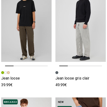
Image précédente
Image suivante
Image précédente
Image suivante
Jean loose
Jean loose gris clair
39.99€
49.99€