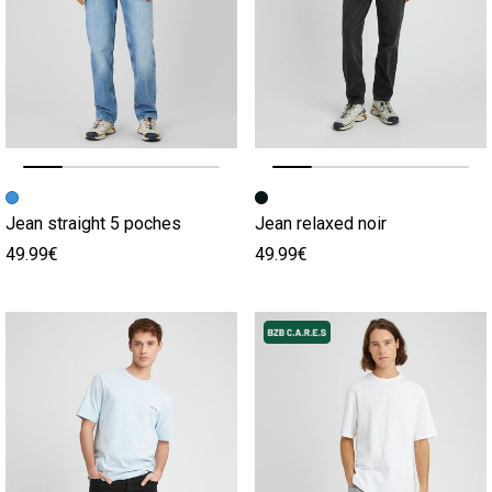
Image précédente
Image suivante
Image précédente
Image suivante
Jean straight 5 poches
Jean relaxed noir
49.99€
49.99€