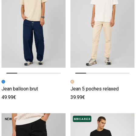
Image précédente
Image suivante
Image précédente
Image suivante
Jean balloon brut
Jean 5 poches relaxed
49.99€
39.99€