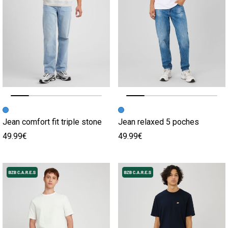
Image précédente
Image suivante
Image précédente
Image suivante
Jean comfort fit triple stone
Jean relaxed 5 poches
49.99€
49.99€