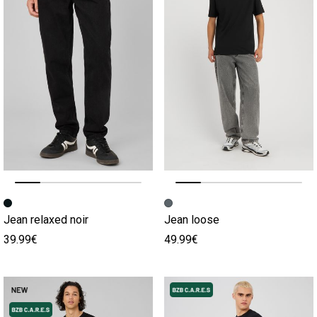
Image précédente
Image suivante
Image précédente
Image suivante
Jean relaxed noir
Jean loose
39.99€
49.99€