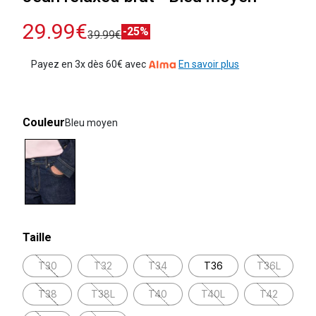
29.99€
-25%
39.99€
Payez en 3x dès 60€ avec
En savoir plus
Couleur
Bleu moyen
selected
Taille
T30
T32
T34
T36
T36L
T38
T38L
T40
T40L
T42