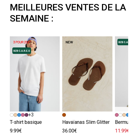
MEILLEURES VENTES DE LA
SEMAINE :
+3
+
T-shirt basique
Havaïanas Slim Glitter
Bermuda e
9.99€
36.00€
11.99€
29.