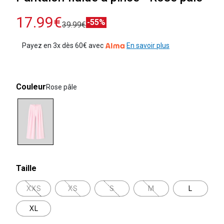
17.99€
-55%
39.99€
Payez en 3x dès 60€ avec
En savoir plus
Couleur
Rose pâle
selected
Taille
XXS
XS
S
M
L
XL