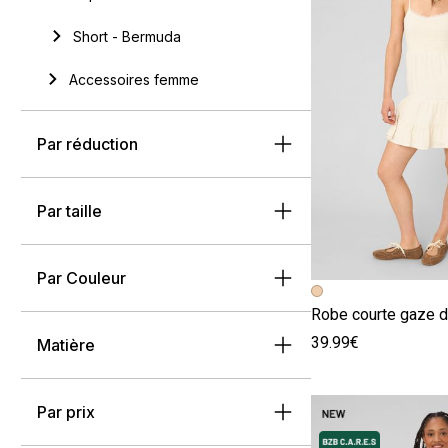
Short - Bermuda
Accessoires femme
Par réduction
Par taille
Par Couleur
Image précédent
Image suivante
Robe courte gaze d
39.99€
Matière
Par prix