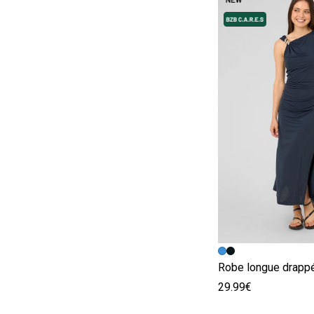
Image précédent
Image suivante
Robe longue drapp
29.99€