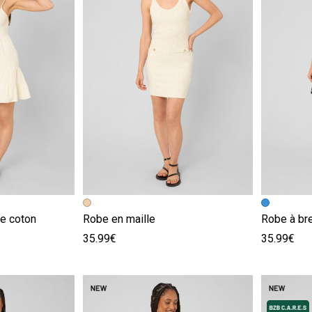
e
Image précédente
Image suivante
Image pr
Image su
e coton
Robe en maille
Robe à bre
35.99€
35.99€