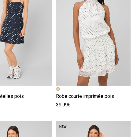
écédente
ivante
Image précédente
Image suivante
telles pois
Robe courte imprimée pois
39.99€