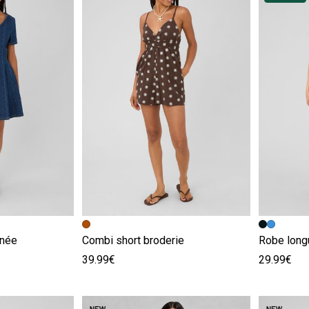
e
Image précédente
Image suivante
Image pr
Image su
nnée
Combi short broderie
Robe long
39.99€
29.99€