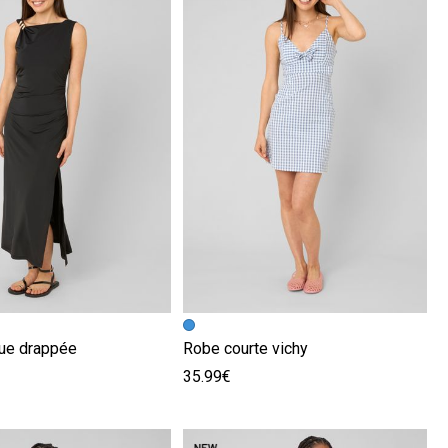
écédente
ivante
Image précédente
Image suivante
ue drappée
Robe courte vichy
35.99€