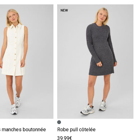
écédente
ivante
Image précédente
Image suivante
s manches boutonnée
Robe pull côtelée
39.99€