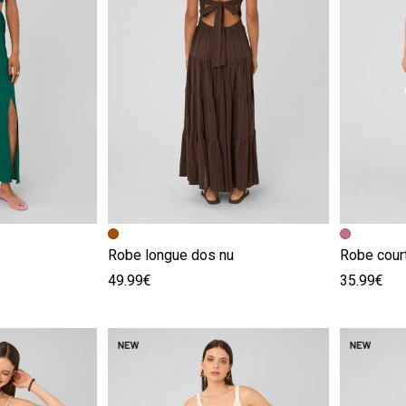
e
Image précédente
Image suivante
Image pr
Image su
Robe longue dos nu
Robe cour
49.99€
35.99€