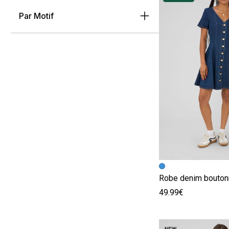
Par Motif
Image précédent
Image suivante
Robe denim bouto
49.99€