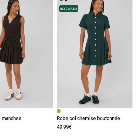
écédente
ivante
Image précédente
Image suivante
s manches
Robe col chemise boutonnée
49.99€