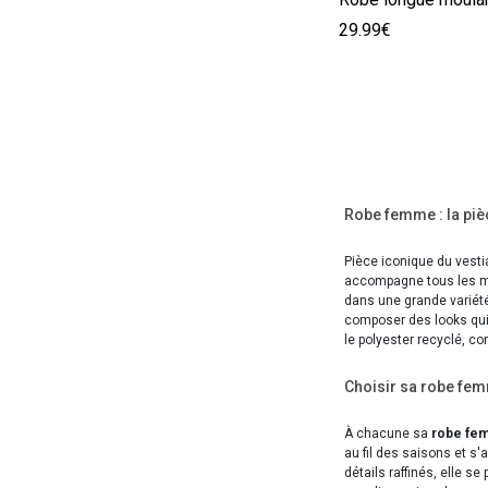
29.99€
Robe femme : la pièc
Pièce iconique du vestia
accompagne tous les mom
dans une grande variété
composer des looks qui
le polyester recyclé, co
Choisir sa robe fe
À chacune sa
robe fe
au fil des saisons et s'
détails raffinés, elle 