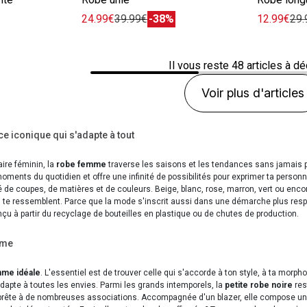
24.99€
39.99€
-38%
12.99€
29.
Il vous reste
48
articles à dé
Voir plus d'articles
e iconique qui s'adapte à tout
ire féminin, la
robe femme
traverse les saisons et les tendances sans jamais pe
ents du quotidien et offre une infinité de possibilités pour exprimer ta personna
 de coupes, de matières et de couleurs. Beige, blanc, rose, marron, vert ou enc
 te ressemblent. Parce que la mode s'inscrit aussi dans une démarche plus re
nçu à partir du recyclage de bouteilles en plastique ou de chutes de production.
mme
mme idéale
. L'essentiel est de trouver celle qui s'accorde à ton style, à ta morp
adapte à toutes les envies. Parmi les grands intemporels, la
petite robe noire
res
se prête à de nombreuses associations. Accompagnée d'un blazer, elle compose une