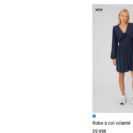
Image précédent
Image suivante
Robe à col volanté
39.99€