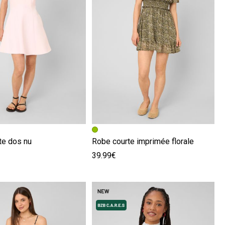
écédente
ivante
Image précédente
Image suivante
te dos nu
Robe courte imprimée florale
39.99€