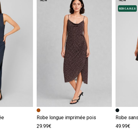
e
Image précédente
Image suivante
Image pr
Image su
ée
Robe longue imprimée pois
Robe san
29.99€
49.99€