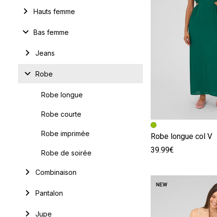
Hauts femme
Bas femme
Jeans
Robe
Robe longue
Robe courte
Image précédent
Image suivante
Robe imprimée
Robe longue col V
39.99€
Robe de soirée
Combinaison
Pantalon
Jupe