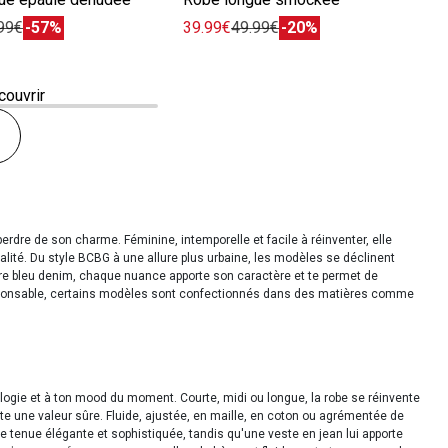
99€
-57%
39.99€
49.99€
-20%
couvrir
rdre de son charme. Féminine, intemporelle et facile à réinventer, elle
lité. Du style BCBG à une allure plus urbaine, les modèles se déclinent
ore bleu denim, chaque nuance apporte son caractère et te permet de
sponsable, certains modèles sont confectionnés dans des matières comme
hologie et à ton mood du moment. Courte, midi ou longue, la robe se réinvente
te une valeur sûre. Fluide, ajustée, en maille, en coton ou agrémentée de
 tenue élégante et sophistiquée, tandis qu'une veste en jean lui apporte