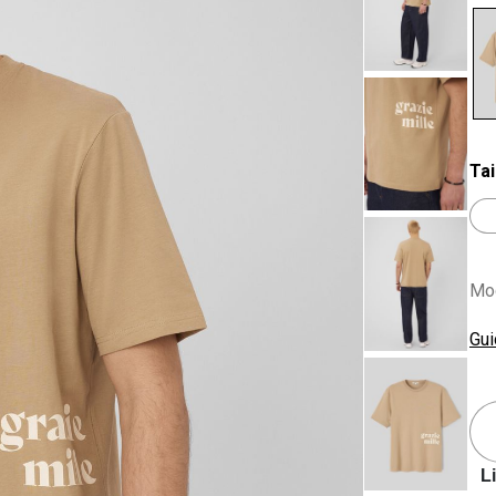
se
Tai
Mod
Gui
L