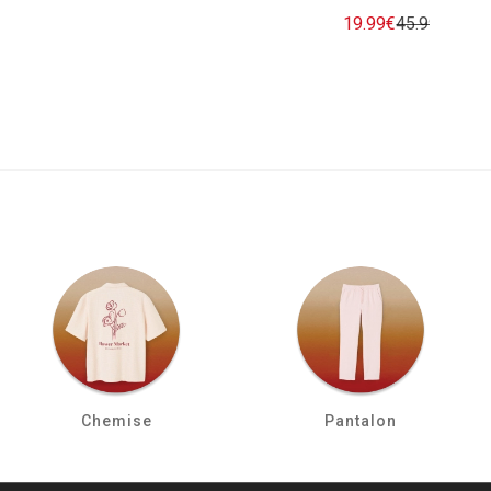
19.99€
45.99€
-57
Chemise
Pantalon