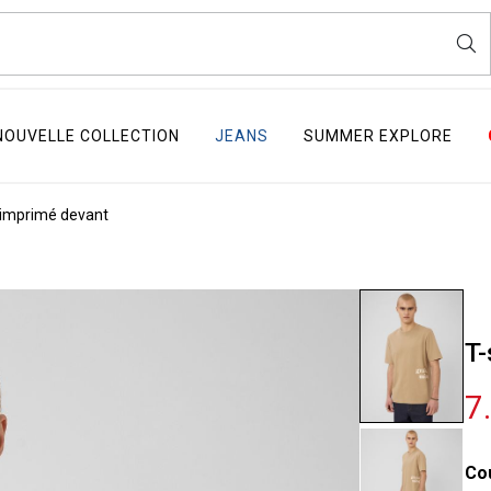
NOUVELLE COLLECTION
JEANS
SUMMER EXPLORE
t imprimé devant
T-
7
Co