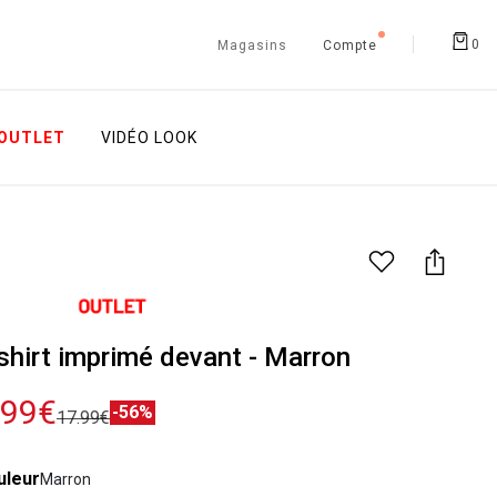
0
Magasins
Compte
OUTLET
VIDÉO LOOK
shirt imprimé devant - Marron
.99€
-56%
17.99€
uleur
Marron