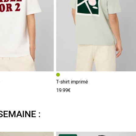
é
T-shirt imprimé
19.99€
SEMAINE :