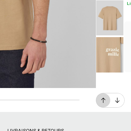
Li
Livraison offerte*
En magasin, ou dès 49€ d'achats à domicile
ou en point relais
LIVRAISONS & RETOURS