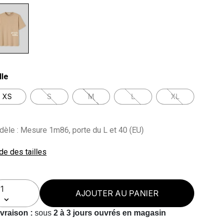
lected
lle
XS
S
M
L
XL
èle : Mesure 1m86, porte du L et 40 (EU)
de des tailles
AJOUTER AU PANIER
ivraison :
sous
2 à 3 jours ouvrés en magasin