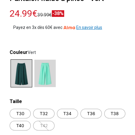
24.99€
-38%
39.99€
Payez en 3x dès 60€ avec
En savoir plus
Couleur
Vert
selected
Taille
T30
T32
T34
T36
T38
T40
T42