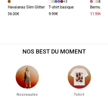
+3
+
Havaïanas Slim Glitter
T-shirt basique
Bermuda e
36.00€
9.99€
11.99€
29.
NOS BEST DU MOMENT
Nouveautes
Tshirt