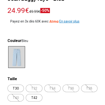
24.99€
-50%
49.99€
Payez en 3x dès 60€ avec
En savoir plus
Couleur
Bleu
selected
Taille
T30
T32
T34
T36
T38
T40
T42