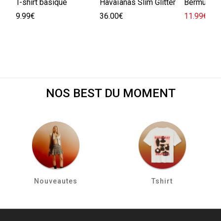
T-shirt basique
Havaïanas Slim Glitter
Bermuda e
9.99€
36.00€
11.99€
29.
NOS BEST DU MOMENT
Nouveautes
Tshirt