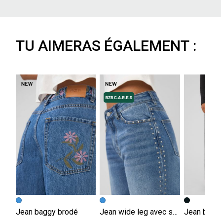
TU AIMERAS ÉGALEMENT :
Jean baggy brodé
Jean wide leg avec studs
Jean bagg