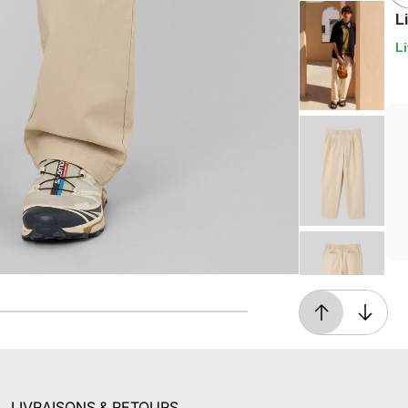
L
Li
Livraison offerte*
En magasin, ou dès 49€ d'achats à domicile
ou en point relais
LIVRAISONS & RETOURS