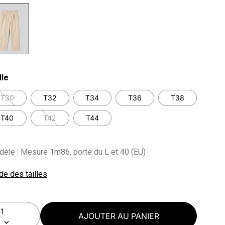
lected
lle
T30
T32
T34
T36
T38
T40
T42
T44
èle : Mesure 1m86, porte du L et 40 (EU)
de des tailles
AJOUTER AU PANIER