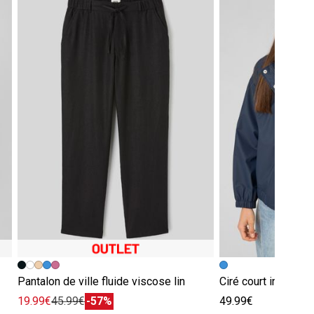
Pantalon de ville fluide viscose lin
Ciré court intérieu
19.99€
45.99€
-57%
49.99€