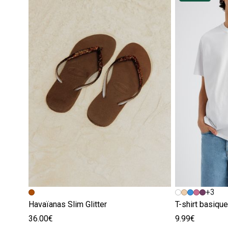
+3
Havaïanas Slim Glitter
T-shirt basiqu
36.00€
9.99€