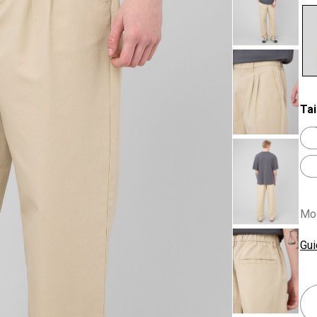
se
Tai
Mod
Gui