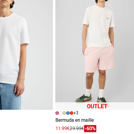
+3
e
Bermuda en maille
11.99€
29.99€
-60%