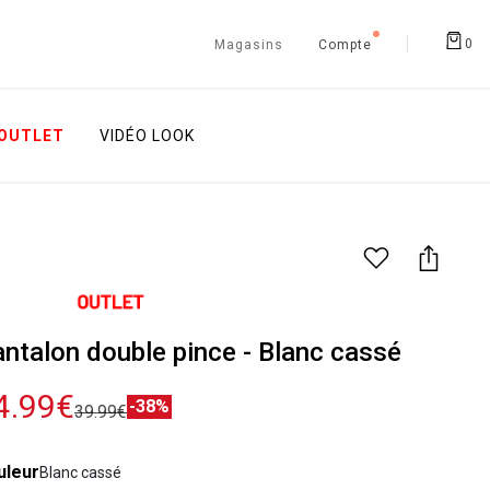
0
Magasins
Compte
OUTLET
VIDÉO LOOK
ntalon double pince - Blanc cassé
4.99€
-38%
39.99€
uleur
Blanc cassé