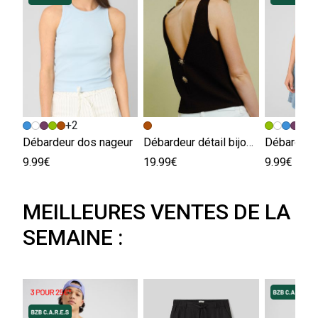
+2
+
Débardeur dos nageur
Débardeur détail bijou 2-en-1
Débardeur
9.99€
19.99€
9.99€
MEILLEURES VENTES DE LA
SEMAINE :