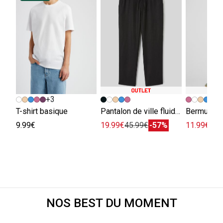
+3
+
T-shirt basique
Pantalon de ville fluide viscose lin
Bermuda e
9.99€
19.99€
45.99€
-57%
11.99€
29.
NOS BEST DU MOMENT