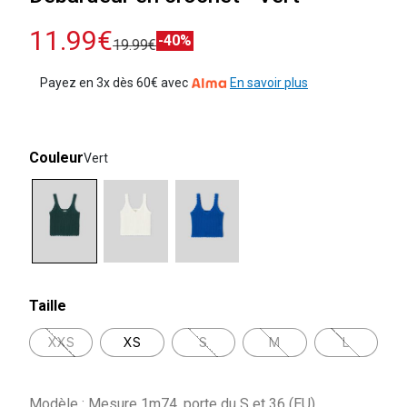
11.99€
-40%
19.99€
Payez en 3x dès 60€ avec
En savoir plus
Couleur
Vert
selected
Taille
XXS
XS
S
M
L
Modèle : Mesure 1m74, porte du S et 36 (EU)