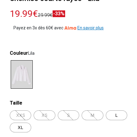
19.99€
-33%
29.99€
Payez en 3x dès 60€ avec
En savoir plus
Couleur
Lila
selected
Taille
XXS
XS
S
M
L
XL