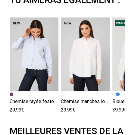
Chemise rayée festonnée
Chemise manches longues
Blouse br
29.99€
29.99€
39.99€
MEILLEURES VENTES DE LA