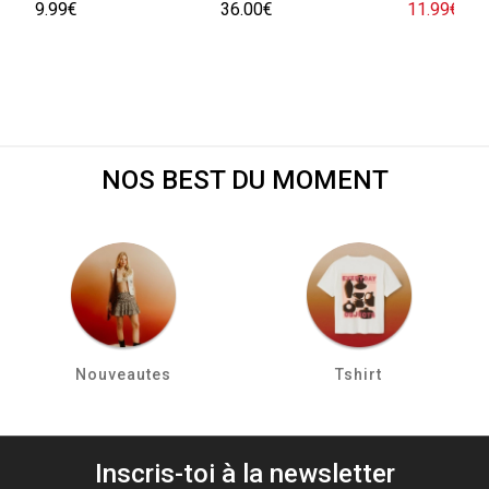
9.99€
36.00€
11.99€
29.
NOS BEST DU MOMENT
Nouveautes
Tshirt
Inscris-toi à la newsletter