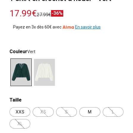
17.99€
-36%
27.99€
Payez en 3x dès 60€ avec
En savoir plus
Couleur
Vert
selected
Taille
XXS
XS
S
M
L
XL