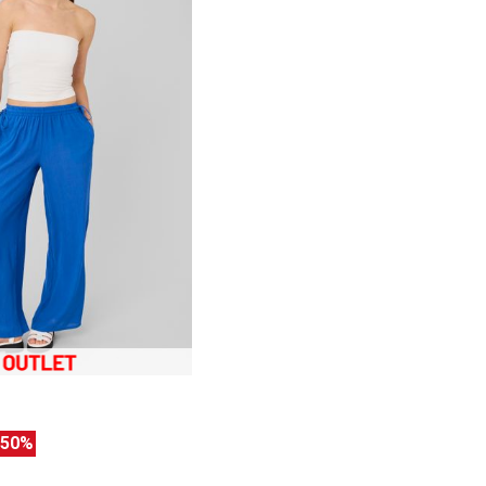
e
-50%