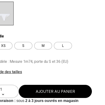
lected
lle
XS
S
M
L
èle : Mesure 1m74, porte du S et 36 (EU)
de des tailles
AJOUTER AU PANIER
ivraison :
sous
2 à 3 jours ouvrés en magasin