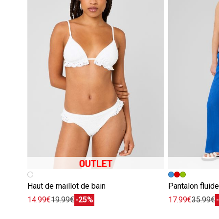
Haut de maillot de bain
Pantalon fluid
14.99€
19.99€
-25%
17.99€
35.99€