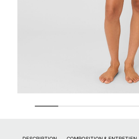
Paiement en 2X - 3X - 4X
Avec Paypal et dès 60€ avec Alma
DESCRIPTION
COMPOSITION & ENTRETIEN