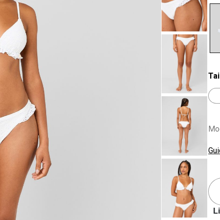
se
Tai
Mod
Gui
L