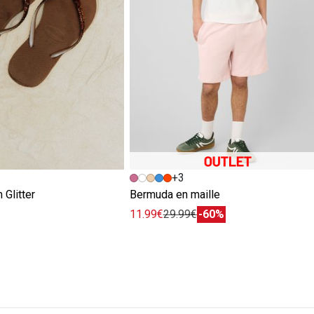
+3
 Glitter
Bermuda en maille
11.99€
29.99€
-60%