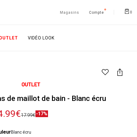
0
Magasins
Compte
OUTLET
VIDÉO LOOK
s de maillot de bain - Blanc écru
4.99€
-17%
17.99€
uleur
Blanc écru