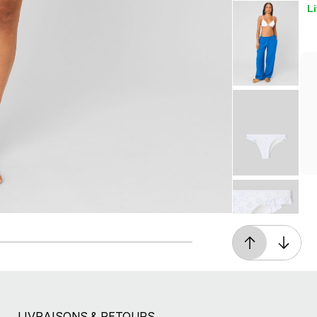
Li
Retours gratuits
Pendant 90 jours
LIVRAISONS & RETOURS