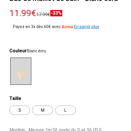
11.99€
-33%
17.99€
Payez en 3x dès 60€ avec
En savoir plus
Couleur
Blanc écru
selected
Taille
S
M
L
Modèle : Mesure 1m74, porte du S et 36 (EU)