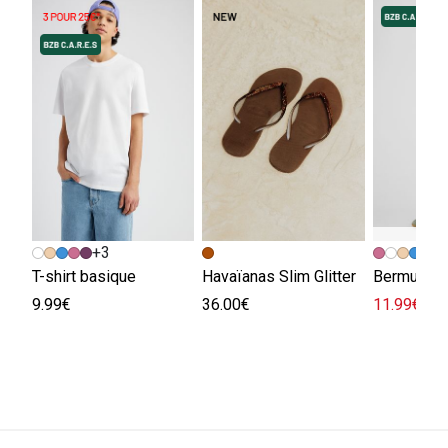
+3
+
T-shirt basique
Havaïanas Slim Glitter
Bermuda e
9.99€
36.00€
11.99€
29.