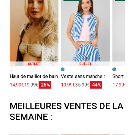
Haut de maillot de bain
Veste sans manche rayée
Short deni
14.99€
19.99€
-25%
19.99€
35.99€
-44%
17.99€
32.
MEILLEURES VENTES DE LA
SEMAINE :