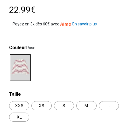
22.99€
Payez en 3x dès 60€ avec
En savoir plus
Couleur
Rose
selected
Taille
XXS
XS
S
M
L
XL