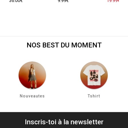
36.00€
9.99€
19.99€
45.
NOS BEST DU MOMENT
Nouveautes
Tshirt
Inscris-toi à la newsletter