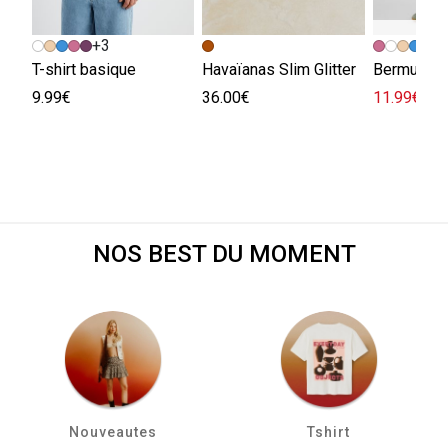
+3
+
T-shirt basique
Havaïanas Slim Glitter
Bermuda e
9.99€
36.00€
11.99€
29.
NOS BEST DU MOMENT
Nouveautes
Tshirt