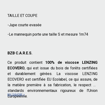
TAILLE ET COUPE
-Jupe courte evasée
-Le mannequin porte une taille S et mesure 1m74
BZB C.A.R.E.S.
Ce produit contient
100% de viscose
LENZING
ECOVERO
, qui est issue du bois de forêts certifiées
et durablement gérées. La viscose LENZING
ECOVERO est certifiée EU Ecolabel, ce qui assure, de
la matière première à sa fabrication, le respect de
standards environnementaux rigoureux de l'Union
EN SAVOIR +
Européenne.