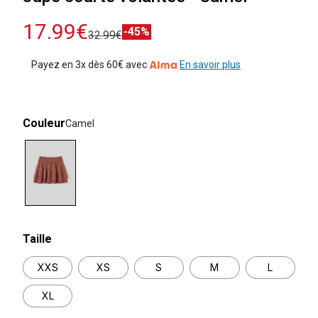
17.99€
-45%
32.99€
Payez en 3x dès 60€ avec
En savoir plus
Couleur
Camel
selected
Taille
XXS
XS
S
M
L
XL